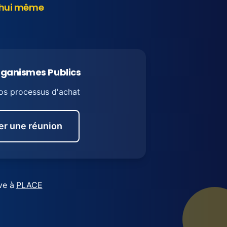
d'hui même
rganismes Publics
os processus d'achat
ier une réunion
ve à
PLACE