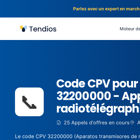
Parlez avec un expert en march
Tendios
Moteur de
Code CPV pour 
32200000 - App
📞
radiotélégraphi
25 Appels d'offres en cours
A
Le code CPV 32200000 (Aparatos transmisores de radio