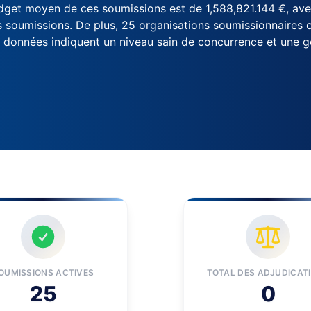
budget moyen de ces soumissions est de 1,588,821.144 €, a
s soumissions. De plus, 25 organisations soumissionnaires o
Ces données indiquent un niveau sain de concurrence et une 
OUMISSIONS ACTIVES
TOTAL DES ADJUDICAT
25
0