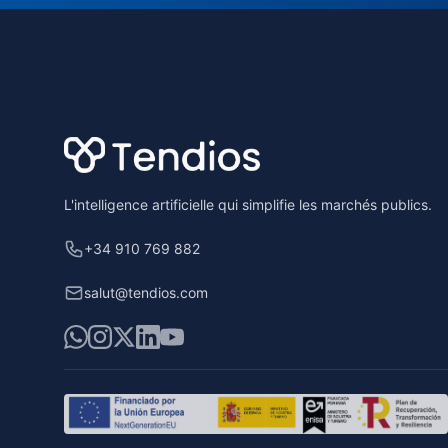
Footer
L'intelligence artificielle qui simplifie les marchés publics.
+34 910 769 882
salut@tendios.com
WhatsApp
Instagram
X
LinkedIn
YouTube