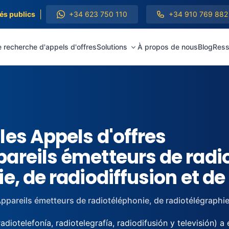
|
és publics
+34 623 750 110
+34 910 769 882
 recherche d'appels d'offres
Solutions
À propos de nous
Blog
Ress
les Appels d'offres
areils émetteurs de radi
e, de radiodiffusion et de
ppareils émetteurs de radiotéléphonie, de radiotélégraphie,
telefonía, radiotelegrafía, radiodifusión y televisión) a é