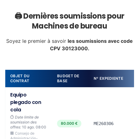
🖨️ Dernières soumissions pour
Machines de bureau
Soyez le premier à savoir
les soumissions avec code
CPV 30123000.
OBJET DU
BUDGET DE
Nº EXPEDIENTE
CONTRAT
BASE
Equipo
plegado con
cola
⏱️
Date limite de
soumission des
80.000 €
ME260306
offres:
10 ago. 08:00
🏢 Consejo de
Administración-