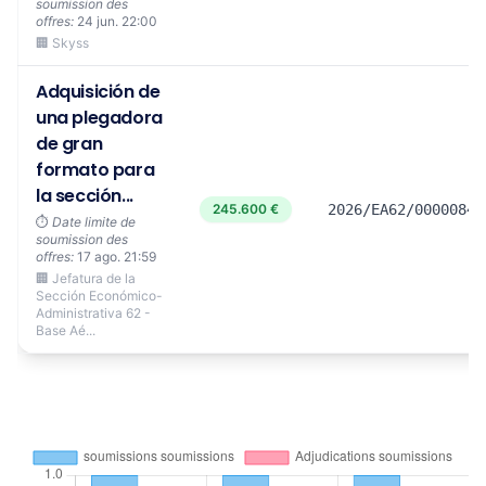
soumission des
offres:
24 jun. 22:00
🏢 Skyss
Adquisición de
una plegadora
de gran
formato para
la sección...
245.600 €
2026/EA62/00000849
⏱️
Date limite de
soumission des
offres:
17 ago. 21:59
🏢 Jefatura de la
Sección Económico-
Administrativa 62 -
Base Aé...