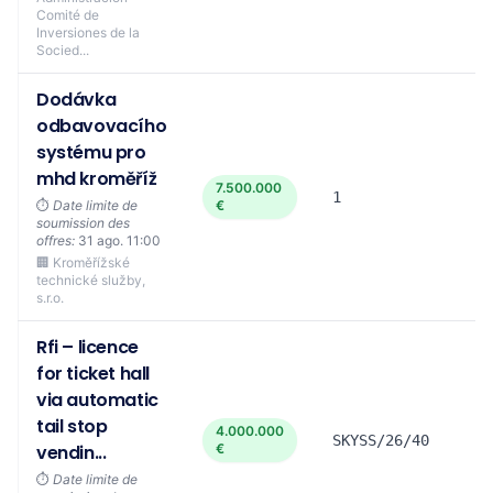
Comité de
Inversiones de la
Socied...
Dodávka
odbavovacího
systému pro
mhd kroměříž
7.500.000
1
⏱️
Date limite de
€
soumission des
offres:
31 ago. 11:00
🏢 Kroměřížské
technické služby,
s.r.o.
Rfi – licence
for ticket hall
via automatic
tail stop
4.000.000
SKYSS/26/40
vendin...
€
⏱️
Date limite de