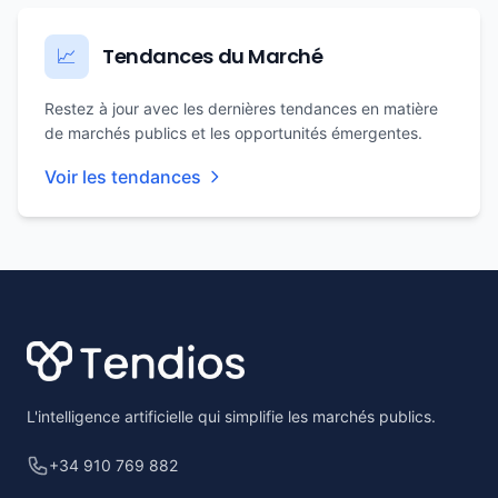
Tendances du Marché
📈
Restez à jour avec les dernières tendances en matière
de marchés publics et les opportunités émergentes.
Voir les tendances
Footer
L'intelligence artificielle qui simplifie les marchés publics.
+34 910 769 882