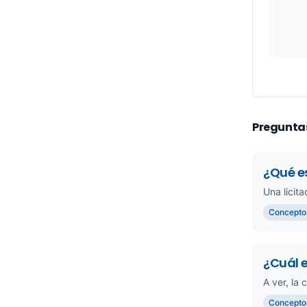
Pregunta
¿Qué es
Una licit
Concepto
¿Cuál e
A ver, la 
Concepto