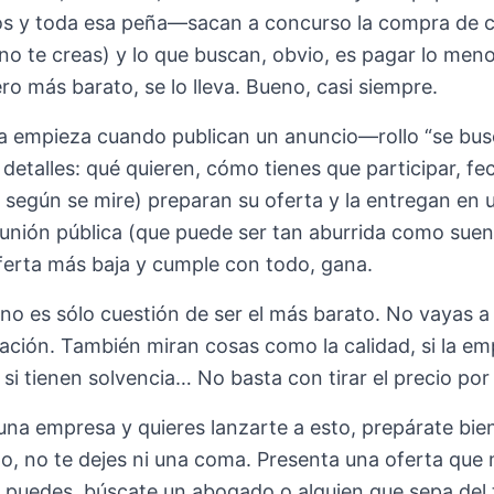
os y toda esa peña—sacan a concurso la compra de c
no te creas) y lo que buscan, obvio, es pagar lo menos
o más barato, se lo lleva. Bueno, casi siempre.
 empieza cuando publican un anuncio—rollo “se busc
 detalles: qué quieren, cómo tienes que participar, fe
, según se mire) preparan su oferta y la entregan en
unión pública (que puede ser tan aburrida como suena)
ferta más baja y cumple con todo, gana.
 no es sólo cuestión de ser el más barato. No vayas a
ación. También miran cosas como la calidad, si la em
 si tienen solvencia… No basta con tirar el precio por 
 una empresa y quieres lanzarte a esto, prepárate bie
, no te dejes ni una coma. Presenta una oferta que m
i puedes, búscate un abogado o alguien que sepa del