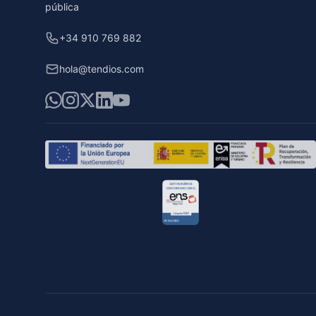
pública
+34 910 769 882
hola@tendios.com
WhatsApp
Instagram
X
LinkedIn
YouTube