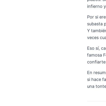
infierno 
Por si er
subasta p
Y también
veces cua
Eso sí, c
famosa Fe
confiarte
En resume
si hace f
una tonte