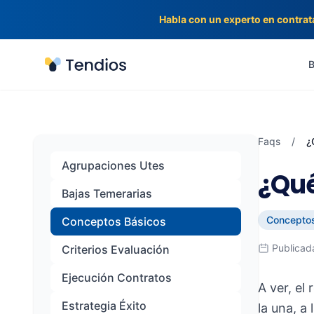
Habla con un experto en contrat
Tendios
B
Faqs
/
¿
Agrupaciones Utes
¿Qué
Bajas Temerarias
Conceptos
Conceptos Básicos
Publicad
Criterios Evaluación
Ejecución Contratos
A ver, el
Estrategia Éxito
la una, a