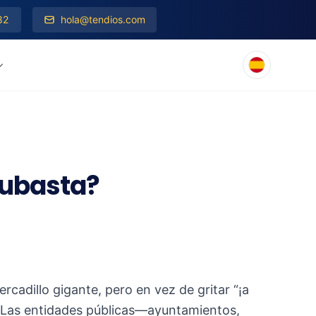
82
hola@tendios.com
subasta?
rcadillo gigante, pero en vez de gritar “¡a
s. Las entidades públicas—ayuntamientos,