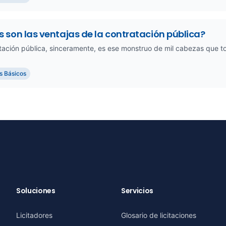
 son las ventajas de la contratación pública?
tación pública, sinceramente, es ese monstruo de mil cabezas que 
s Básicos
Soluciones
Servicios
Licitadores
Glosario de licitaciones