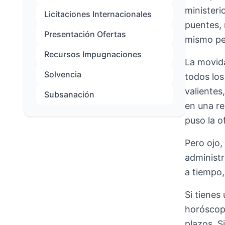
ministeri
Licitaciones Internacionales
puentes, 
Presentación Ofertas
mismo per
Recursos Impugnaciones
La movida
Solvencia
todos los
valientes
Subsanación
en una re
puso la o
Pero ojo,
administr
a tiempo,
Si tienes
horóscopo
plazos. S