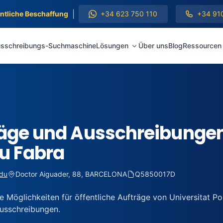
|
entliche Beschaffung
+34 623 750 110
+34 91
sschreibungs-Suchmaschine
Lösungen
Über uns
Blog
Ressourcen
äge und Ausschreibungen 
u Fabra
edu
Doctor Aiguader, 88, BARCELONA
Q5850017D
e Möglichkeiten für öffentliche Aufträge von Universitat P
Ausschreibungen.