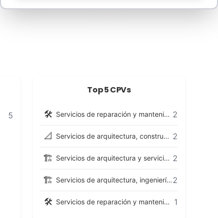
Top 5 CPVs
🛠️
2
Servicios de reparación y mantenimiento
5
📐
2
Servicios de arquitectura, construcción, ingeniería e inspección
🏗️
2
Servicios de arquitectura y servicios conexos
🏗️
2
Servicios de arquitectura, ingeniería y planificación
🛠️
1
Servicios de reparación y mantenimiento de equipo médico y de precisión