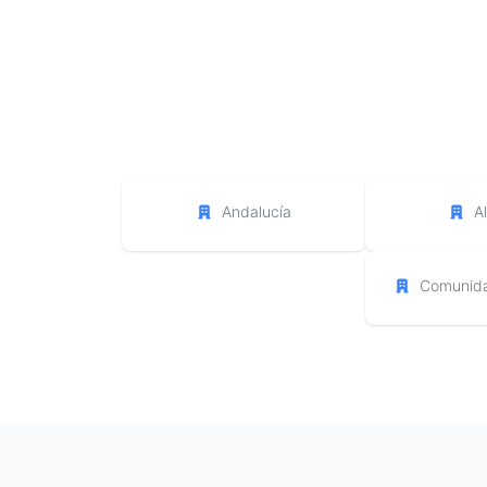
Andalucía
A
Comunida