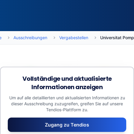
e
Ausschreibungen
Vergabestellen
Universitat Pom
Vollständige und aktualisierte
Informationen anzeigen
Budgets
Durchschnitte
377.853 €
125.951 €
Um auf alle detaillierten und aktualisierten Informationen zu
dieser Ausschreibung zuzugreifen, greifen Sie auf unsere
Zugewiesenes Volumen: 0
Abschlagsquote: 0%
Tendios-Plattform zu.
€
Anzahl Bieter: 0
Kleinaufträge: 0 €
Anzahl Lose: 6,0
Zugang zu Tendios
Geschätzter Wert:
814.870 €