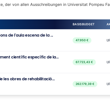
te, der von allen Ausschreibungen in Universitat Pompeu Fa
BASISBUDGET
A
ns de l'aula escena de la ...
47.950 €
U
nt científic específic de la...
67.723,43 €
U
 les obres de rehabilitació...
262.179,39 €
U