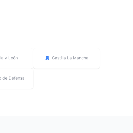
lla y León
Castilla La Mancha
io de Defensa