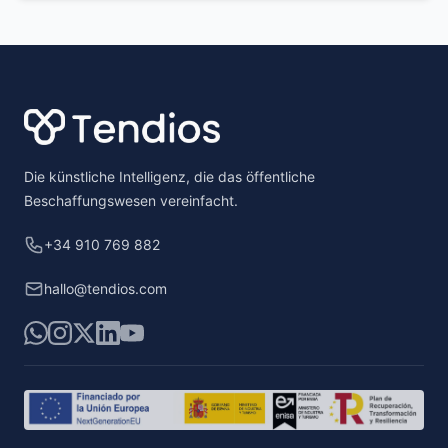
Footer
Die künstliche Intelligenz, die das öffentliche
Beschaffungswesen vereinfacht.
+34 910 769 882
hallo@tendios.com
WhatsApp
Instagram
X
LinkedIn
YouTube