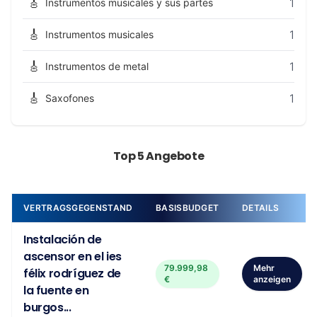
🎸
1
Instrumentos musicales y sus partes
🎸
1
Instrumentos musicales
🎸
1
Instrumentos de metal
🎸
1
Saxofones
Top 5 Angebote
VERTRAGSGEGENSTAND
BASISBUDGET
DETAILS
Instalación de
ascensor en el ies
79.999,98
Mehr
félix rodríguez de
€
anzeigen
la fuente en
burgos...