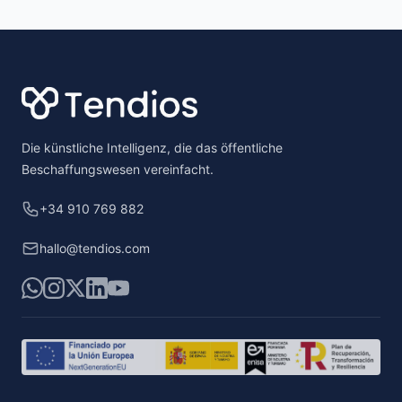
Footer
Die künstliche Intelligenz, die das öffentliche
Beschaffungswesen vereinfacht.
+34 910 769 882
hallo@tendios.com
WhatsApp
Instagram
X
LinkedIn
YouTube