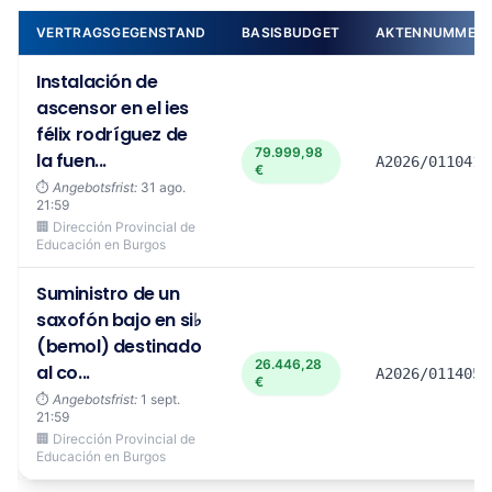
VERTRAGSGEGENSTAND
BASISBUDGET
AKTENNUMMER
Instalación de
ascensor en el ies
félix rodríguez de
79.999,98
la fuen...
A2026/011041
€
⏱️
Angebotsfrist:
31 ago.
21:59
🏢 Dirección Provincial de
Educación en Burgos
Suministro de un
saxofón bajo en si♭
(bemol) destinado
26.446,28
al co...
A2026/011405
€
⏱️
Angebotsfrist:
1 sept.
21:59
🏢 Dirección Provincial de
Educación en Burgos