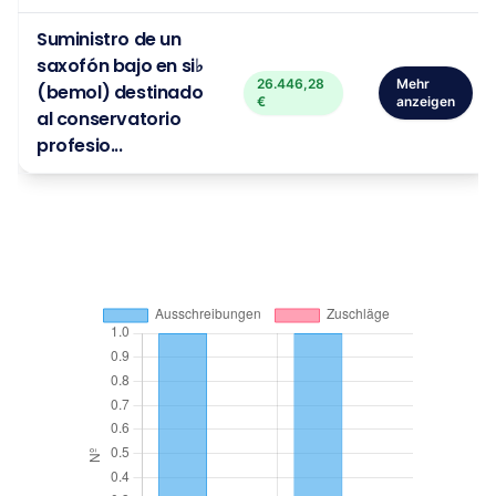
Suministro de un
saxofón bajo en si♭
26.446,28
Mehr
(bemol) destinado
€
anzeigen
al conservatorio
profesio...