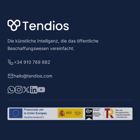
Footer
Die künstliche Intelligenz, die das öffentliche
Beschaffungswesen vereinfacht.
+34 910 769 882
hallo@tendios.com
WhatsApp
Instagram
X
LinkedIn
YouTube