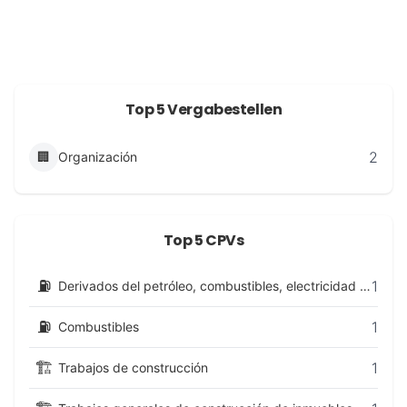
Top 5 Vergabestellen
2
🏢
Organización
Top 5 CPVs
⛽
1
Derivados del petróleo, combustibles, electricidad y otras fuentes de energía
⛽
1
Combustibles
🏗️
1
Trabajos de construcción