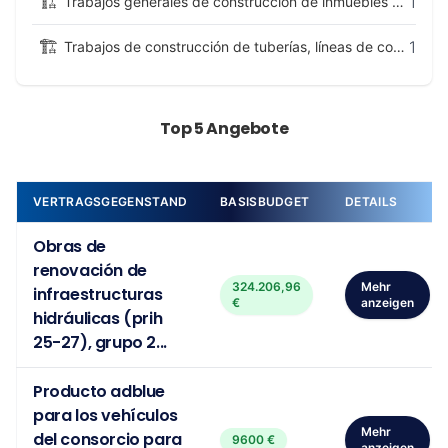
🏗️
1
Trabajos generales de construcción de inmuebles y obras de ingeniería civil
🏗️
1
Trabajos de construcción de tuberías, líneas de comunicación y líneas de conducción eléctrica, de autopistas, carreteras, aeródromos y vías férreas; trabajos de explanación
Top 5 Angebote
VERTRAGSGEGENSTAND
BASISBUDGET
DETAILS
Obras de
renovación de
324.206,96
Mehr
infraestructuras
€
anzeigen
hidráulicas (prih
25-27), grupo 2...
Producto adblue
para los vehículos
Mehr
del consorcio para
9600 €
anzeigen