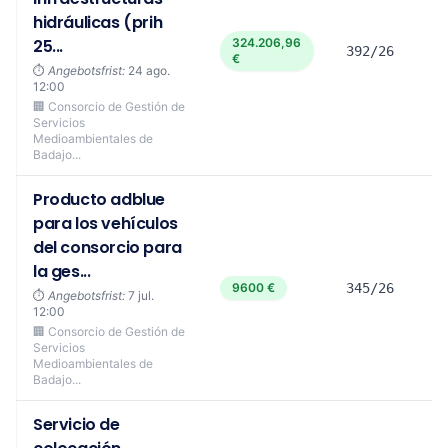
hidráulicas (prih
25...
324.206,96
392/26
€
⏱️
Angebotsfrist:
24 ago.
12:00
🏢 Consorcio de Gestión de
Servicios
Medioambientales de
Badajo...
Producto adblue
para los vehículos
del consorcio para
la ges...
9600 €
345/26
⏱️
Angebotsfrist:
7 jul.
12:00
🏢 Consorcio de Gestión de
Servicios
Medioambientales de
Badajo...
Servicio de