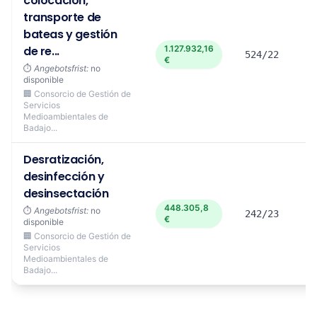
colocación,
transporte de
bateas y gestión
de re...
1.127.932,16
524/22
€
⏱️
Angebotsfrist:
no
disponible
🏢 Consorcio de Gestión de
Servicios
Medioambientales de
Badajo...
Desratización,
desinfección y
desinsectación
448.305,8
⏱️
Angebotsfrist:
no
242/23
€
disponible
🏢 Consorcio de Gestión de
Servicios
Medioambientales de
Badajo...