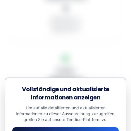
3
Veröffentlicht: 3
In Bearbeitung: 2
Aufgehoben: 0
Budgets
408.116 €
Vollständige und aktualisierte
Zugewiesenes Volumen: 0 €
Informationen anzeigen
Kleinaufträge: 0 €
Geschätzter Wert: 483.860 €
Um auf alle detaillierten und aktualisierten
Informationen zu dieser Ausschreibung zuzugreifen,
greifen Sie auf unsere Tendios-Plattform zu.