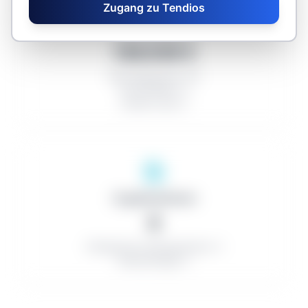
Zugang zu Tendios
Durchschnitte
136.039 €
Abschlagsquote: 0%
Anzahl Bieter: 0
Anzahl Lose: 0
Organisationen
0
Erfolgreiche Auftragnehmer: 0
Kleinaufträge: 0