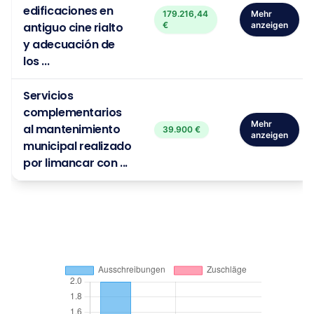
edificaciones en
179.216,44
Mehr
antiguo cine rialto
€
anzeigen
y adecuación de
los ...
Servicios
complementarios
Mehr
al mantenimiento
39.900 €
anzeigen
municipal realizado
por limancar con ...