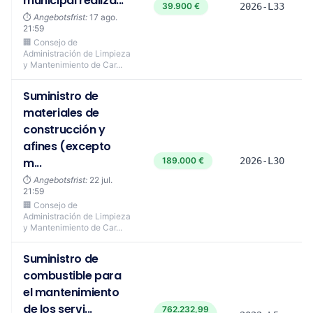
municipal realiza...
39.900 €
2026-L33
⏱️
Angebotsfrist:
17 ago.
21:59
🏢 Consejo de
Administración de Limpieza
y Mantenimiento de Car...
Suministro de
materiales de
construcción y
afines (excepto
m...
189.000 €
2026-L30
⏱️
Angebotsfrist:
22 jul.
21:59
🏢 Consejo de
Administración de Limpieza
y Mantenimiento de Car...
Suministro de
combustible para
el mantenimiento
de los servi...
762.232,99