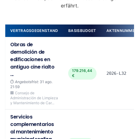
erfährt.
VERTRAGSGEGENSTAND
BASISBUDGET
AKTENNUMMER
Obras de
demolición de
edificaciones en
antiguo cine rialto
179.216,44
...
2026-L32
€
⏱️
Angebotsfrist:
31 ago.
21:59
🏢 Consejo de
Administración de Limpieza
y Mantenimiento de Car...
Servicios
complementarios
al mantenimiento