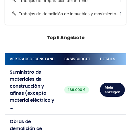
🔨
1
Trabajos de preparación del terreno
🔨
1
Trabajos de demolición de inmuebles y movimiento de tierras
Top 5 Angebote
VERTRAGSGEGENSTAND
BASISBUDGET
DETAILS
Suministro de
materiales de
construcción y
Mehr
189.000 €
afines (excepto
anzeigen
material eléctrico y
...
Obras de
demolición de