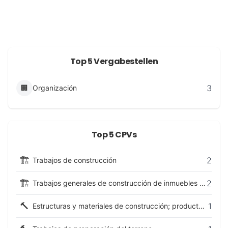
Top 5 Vergabestellen
3
🏢
Organización
Top 5 CPVs
🏗️
2
Trabajos de construcción
🏗️
2
Trabajos generales de construcción de inmuebles y obras de ingeniería civil
🔨
1
Estructuras y materiales de construcción; productos auxiliares para la construcción (excepto aparatos eléctricos)