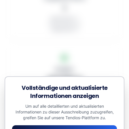
1
Veröffentlicht: 1
In Bearbeitung: 0
Aufgehoben: 0
Budgets
207.060 €
Vollständige und aktualisierte
Zugewiesenes Volumen: 0 €
Informationen anzeigen
Kleinaufträge: 0 €
Geschätzter Wert: 207.060 €
Um auf alle detaillierten und aktualisierten
Informationen zu dieser Ausschreibung zuzugreifen,
greifen Sie auf unsere Tendios-Plattform zu.