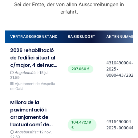
Sei der Erste, der von allen Ausschreibungen in
erfährt.
VERTRAGSGEGENSTAND
BASISBUDGET
AKTENNUMMER
2026 rehabilitació
de l'edifici situat al
4316490004-
c/major, 4 del nuc...
207.060 €
2025-
⏱️
Angebotsfrist:
15 jul.
0000443/2026
21:59
🏢 Ajuntament de Vespella
de Gaià
Millora de la
pavimentació i
arranjament de
4316490004-
104.472,19
l’actual camí de...
€
2025-0000447
⏱️
Angebotsfrist:
12 nov.
22:59