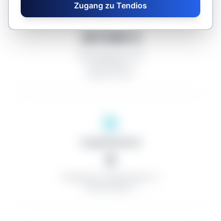
Zugang zu Tendios
Durchschnitte
207.060 €
Abschlagsquote: 0%
Anzahl Bieter: 0
Anzahl Lose: 0
Organisationen
0
Erfolgreiche Auftragnehmer: 0
Kleinaufträge: 0