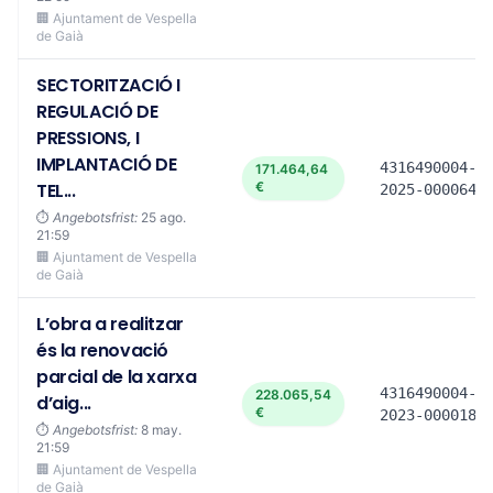
🏢 Ajuntament de Vespella
de Gaià
SECTORITZACIÓ I
REGULACIÓ DE
PRESSIONS, I
IMPLANTACIÓ DE
4316490004-
171.464,64
TEL...
€
2025-0000649
⏱️
Angebotsfrist:
25 ago.
21:59
🏢 Ajuntament de Vespella
de Gaià
L’obra a realitzar
és la renovació
parcial de la xarxa
4316490004-
228.065,54
d’aig...
€
2023-0000189
⏱️
Angebotsfrist:
8 may.
21:59
🏢 Ajuntament de Vespella
de Gaià