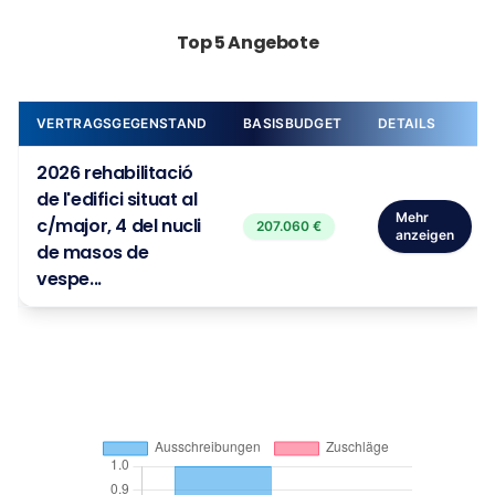
Top 5 Angebote
VERTRAGSGEGENSTAND
BASISBUDGET
DETAILS
2026 rehabilitació
de l'edifici situat al
Mehr
c/major, 4 del nucli
207.060 €
anzeigen
de masos de
vespe...