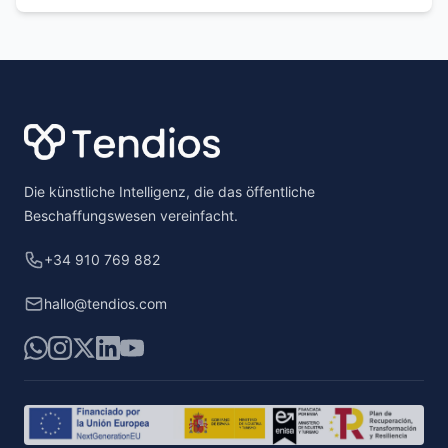
Footer
Die künstliche Intelligenz, die das öffentliche
Beschaffungswesen vereinfacht.
+34 910 769 882
hallo@tendios.com
WhatsApp
Instagram
X
LinkedIn
YouTube