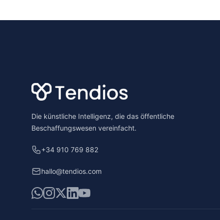
Footer
Die künstliche Intelligenz, die das öffentliche
Beschaffungswesen vereinfacht.
+34 910 769 882
hallo@tendios.com
WhatsApp
Instagram
X
LinkedIn
YouTube