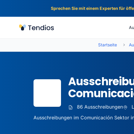
Sprechen Sie mit einem Experten für öff
Tendios
Au
Startseite
Au
Ausschreibun
📍
Comunicaci
86 Ausschreibungen
L
Ausschreibungen im Comunicación Sektor in L