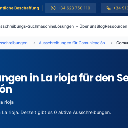
|
entliche Beschaffung
+34 623 750 110
+34 91
sschreibungs-Suchmaschine
Lösungen
Über uns
Blog
Ressourcen
sschreibungen
Ausschreibungen für Comunicación
Comuni
gen in La rioja für den S
ón
a rioja
a rioja. Derzeit gibt es 0 aktive Ausschreibungen.