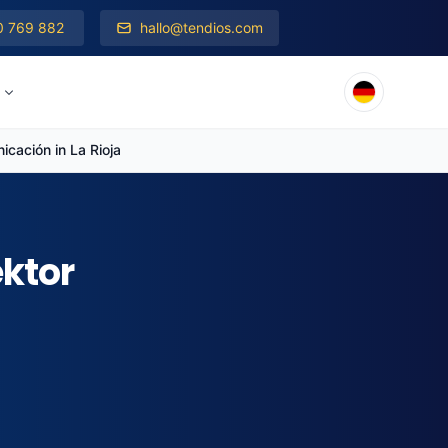
0 769 882
hallo@tendios.com
cación in La Rioja
ektor