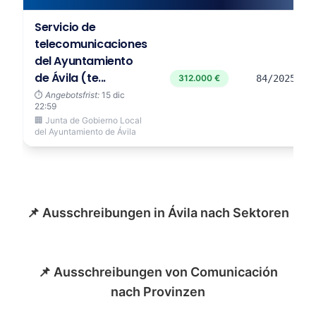
Servicio de
telecomunicaciones
del Ayuntamiento
de Ávila (te...
312.000 €
84/2025
⏱️
Angebotsfrist:
15 dic
22:59
🏢 Junta de Gobierno Local
del Ayuntamiento de Ávila
📌 Ausschreibungen in Ávila nach Sektoren
📌 Ausschreibungen von Comunicación
nach Provinzen