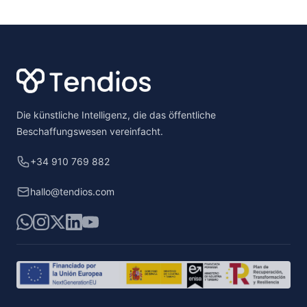
Footer
Die künstliche Intelligenz, die das öffentliche
Beschaffungswesen vereinfacht.
+34 910 769 882
hallo@tendios.com
WhatsApp
Instagram
X
LinkedIn
YouTube