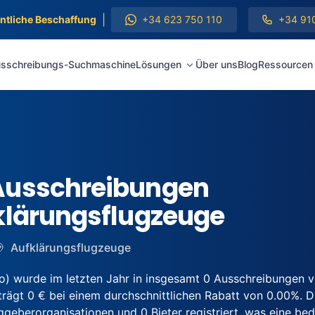
|
entliche Beschaffung
+34 623 750 110
+34 91
sschreibungs-Suchmaschine
Lösungen
Über uns
Blog
Ressourcen
Ausschreibungen
klärungsflugzeuge
Aufklärungsflugzeuge
) wurde im letzten Jahr in insgesamt 0 Ausschreibungen 
ägt 0 € bei einem durchschnittlichen Rabatt von 0.00%. Die
berorganisationen und 0 Bieter registriert, was eine bede