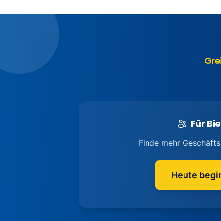
Gre
Für Bie
Finde mehr Geschäfts
Heute begi