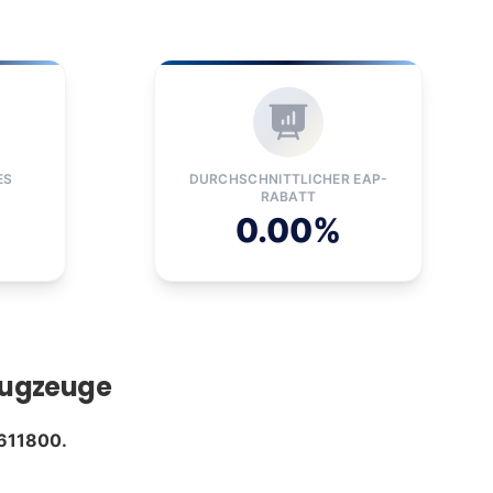
ES
DURCHSCHNITTLICHER EAP-
RABATT
0.00%
lugzeuge
611800.