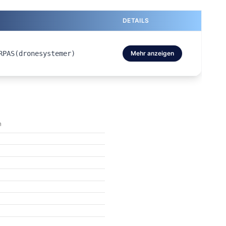
DETAILS
RPAS(dronesystemer)
Mehr anzeigen