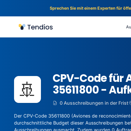
Sprechen Sie mit einem Experten für öff
Tendios
Au
CPV-Code für 
🚢
35611800 - Auf
0 Ausschreibungen in der Frist
Der CPV-Code 35611800 (Aviones de reconocimiento
durchschnittliche Budget dieser Ausschreibungen betr
Ausschreibungen ausmacht. Zudem wurden 0 Auftragge