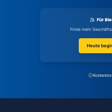
Für Bie
Finde mehr Geschäfts
Heute begi
Kostenlos
Footer