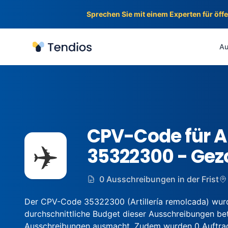
Sprechen Sie mit einem Experten für öff
Tendios
Au
CPV-Code für 
✈️
35322300 - Gezo
0 Ausschreibungen in der Frist
Der CPV-Code 35322300 (Artillería remolcada) wurd
durchschnittliche Budget dieser Ausschreibungen betr
Ausschreibungen ausmacht. Zudem wurden 0 Auftragge