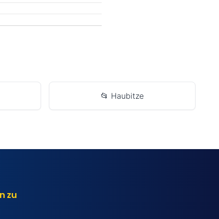
📂 Haubitze
n zu