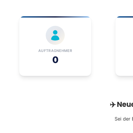
AUFTRAGNEHMER
0
✈️ Neu
Sei der 