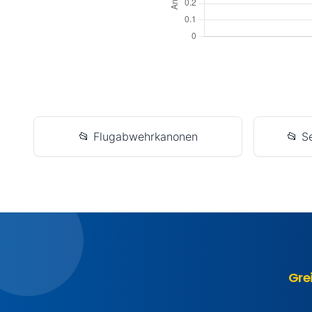
📂 Flugabwehrkanonen
📂 S
Gre