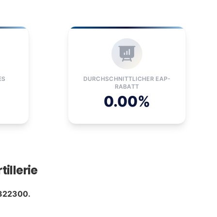
ES
DURCHSCHNITTLICHER EAP-
RABATT
0.00%
illerie
322300.