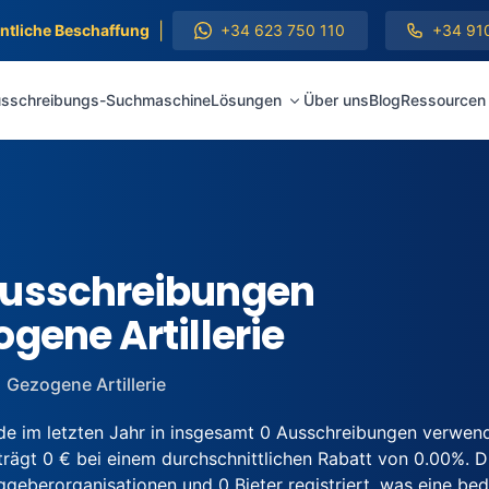
|
entliche Beschaffung
+34 623 750 110
+34 91
sschreibungs-Suchmaschine
Lösungen
Über uns
Blog
Ressourcen
Ausschreibungen
gene Artillerie
Gezogene Artillerie
e im letzten Jahr in insgesamt 0 Ausschreibungen verwen
ägt 0 € bei einem durchschnittlichen Rabatt von 0.00%. Die
berorganisationen und 0 Bieter registriert, was eine bede