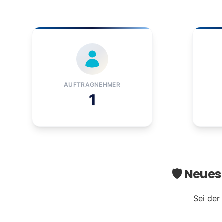
AUFTRAGNEHMER
1
🛡️ Neue
Sei der