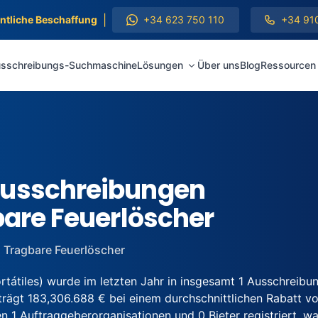
|
entliche Beschaffung
+34 623 750 110
+34 91
sschreibungs-Suchmaschine
Lösungen
Über uns
Blog
Ressourcen
Ausschreibungen
bare Feuerlöscher
Tragbare Feuerlöscher
tátiles) wurde im letzten Jahr in insgesamt 1 Ausschreib
rägt 183,306.688 € bei einem durchschnittlichen Rabatt von 
 Auftraggeberorganisationen und 0 Bieter registriert, was