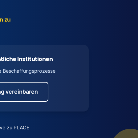
n zu
tliche Institutionen
e Beschaffungsprozesse
g vereinbaren
ive zu
PLACE