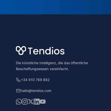
Footer
Die künstliche Intelligenz, die das öffentliche
Beschaffungswesen vereinfacht.
+34 910 769 882
hallo@tendios.com
WhatsApp
Instagram
X
LinkedIn
YouTube