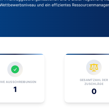
s Wettbewerbsniveau und ein effizientes Ressourcenmanag
GESAMTZAHL DER
IVE AUSSCHREIBUNGEN
ZUSCHLÄGE
1
0