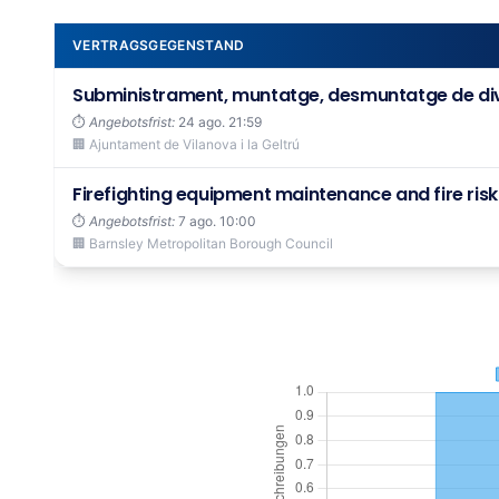
VERTRAGSGEGENSTAND
Subministrament, muntatge, desmuntatge de dive
⏱️
Angebotsfrist:
24 ago. 21:59
🏢 Ajuntament de Vilanova i la Geltrú
Firefighting equipment maintenance and fire ri
⏱️
Angebotsfrist:
7 ago. 10:00
🏢 Barnsley Metropolitan Borough Council