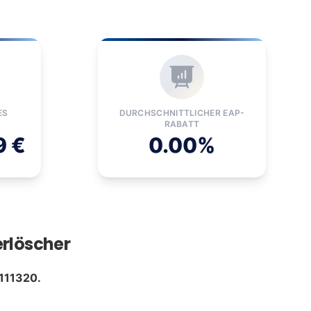
ES
DURCHSCHNITTLICHER EAP-
RABATT
9 €
0.00%
erlöscher
111320.