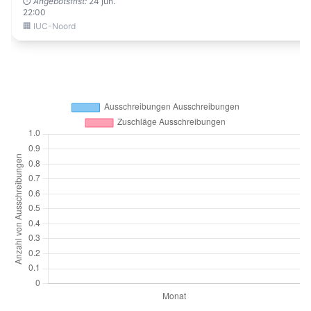
⏱️
Angebotsfrist:
24 jun.
22:00
🏢 IUC-Noord