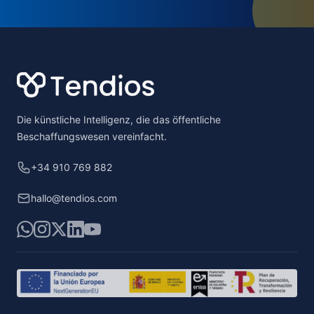
Footer
Die künstliche Intelligenz, die das öffentliche
Beschaffungswesen vereinfacht.
+34 910 769 882
hallo@tendios.com
WhatsApp
Instagram
X
LinkedIn
YouTube