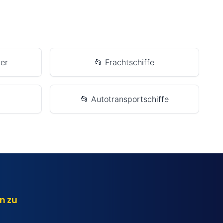
er
📂 Frachtschiffe
📂 Autotransportschiffe
n zu