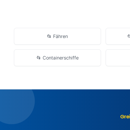
📂 Fähren

📂 Containerschiffe
Gre