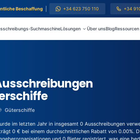
|
entliche Beschaffung
+34 623 750 110
+34 91
sschreibungs-Suchmaschine
Lösungen
Über uns
Blog
Ressourcen
Ausschreibungen
erschiffe
Güterschiffe
de im letzten Jahr in insgesamt 0 Ausschreibungen verw
ägt 0 € bei einem durchschnittlichen Rabatt von 0.00%. Die
berorganisationen und 0 Bieter registriert, was eine bede