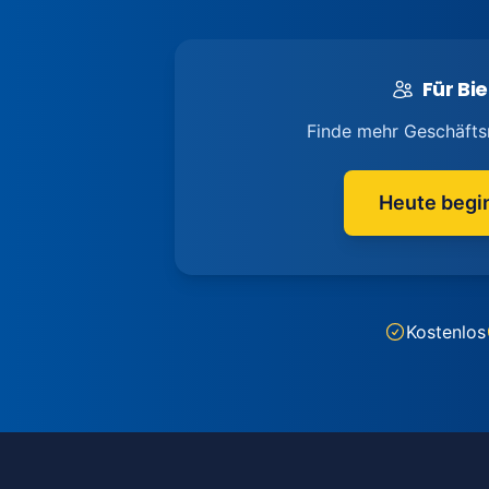
Für Bie
Finde mehr Geschäfts
Heute begi
Kostenlos
Footer