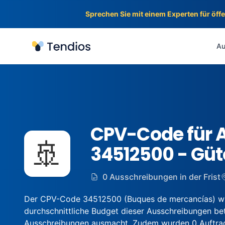
Sprechen Sie mit einem Experten für öff
Tendios
Au
CPV-Code für 
🚢
34512500 - Güt
0 Ausschreibungen in der Frist
Der CPV-Code 34512500 (Buques de mercancías) wur
durchschnittliche Budget dieser Ausschreibungen betr
Ausschreibungen ausmacht. Zudem wurden 0 Auftragge