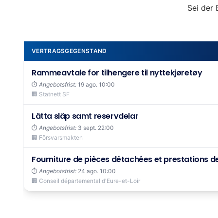
Sei der 
VERTRAGSGEGENSTAND
Rammeavtale for tilhengere til nyttekjøretøy
⏱️
Angebotsfrist:
19 ago. 10:00
🏢 Statnett SF
Lätta släp samt reservdelar
⏱️
Angebotsfrist:
3 sept. 22:00
🏢 Försvarsmakten
Fourniture de pièces détachées et prestations de 
⏱️
Angebotsfrist:
24 ago. 10:00
🏢 Conseil départemental d'Eure-et-Loir