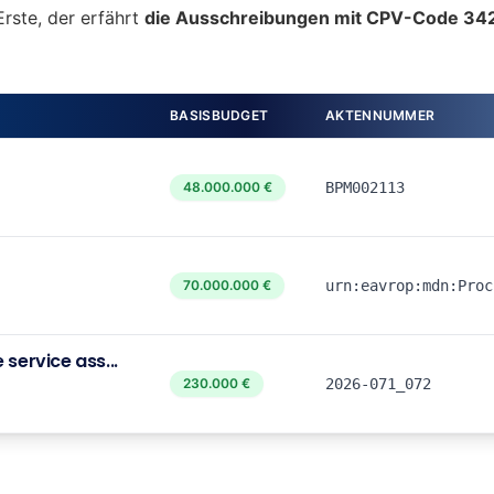
Erste, der erfährt
die Ausschreibungen mit CPV-Code 34
BASISBUDGET
AKTENNUMMER
48.000.000 €
BPM002113
70.000.000 €
urn:eavrop:mdn:Proc
service ass...
230.000 €
2026-071_072