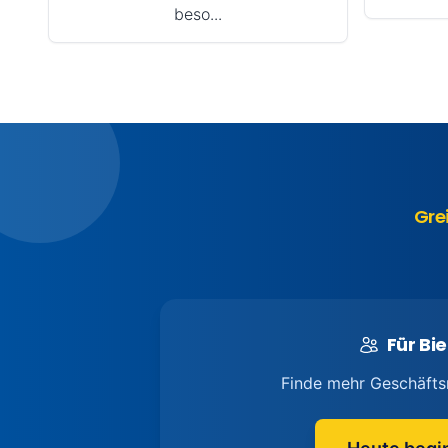
beso...
Gre
Für Bie
Finde mehr Geschäfts