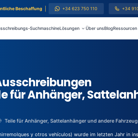
|
entliche Beschaffung
+34 623 750 110
+34 91
sschreibungs-Suchmaschine
Lösungen
Über uns
Blog
Ressourcen
Ausschreibungen
le für Anhänger, Sattela
Teile für Anhänger, Sattelanhänger und andere Fahrzeug
remolques y otros vehículos) wurde im letzten Jahr in i