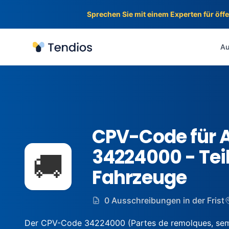
Sprechen Sie mit einem Experten für öff
Tendios
Au
CPV-Code für 
34224000 - Tei
🚚
Fahrzeuge
0 Ausschreibungen in der Frist
Der CPV-Code 34224000 (Partes de remolques, semir