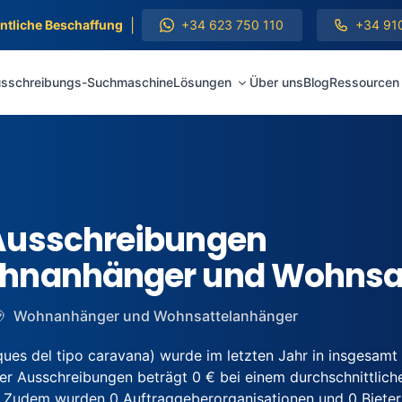
|
entliche Beschaffung
+34 623 750 110
+34 91
sschreibungs-Suchmaschine
Lösungen
Über uns
Blog
Ressourcen
Ausschreibungen
ohnanhänger und Wohnsa
Wohnanhänger und Wohnsattelanhänger
s del tipo caravana) wurde im letzten Jahr in insgesamt
r Ausschreibungen beträgt 0 € bei einem durchschnittliche
 Zudem wurden 0 Auftraggeberorganisationen und 0 Bieter r