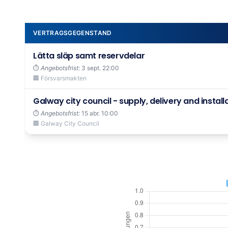
VERTRAGSGEGENSTAND
Lätta släp samt reservdelar
⏱️
Angebotsfrist:
3 sept. 22:00
🏢 Försvarsmakten
Galway city council - supply, delivery and installat
⏱️
Angebotsfrist:
15 abr. 10:00
🏢 Galway City Council