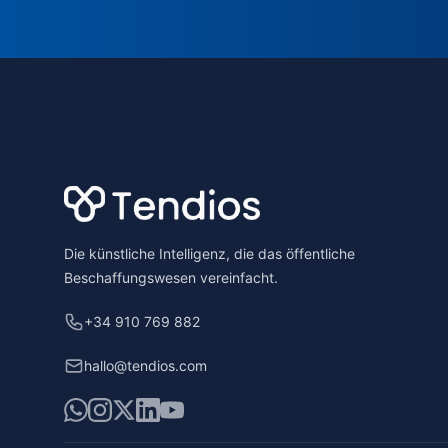
Footer
Die künstliche Intelligenz, die das öffentliche
Beschaffungswesen vereinfacht.
+34 910 769 882
hallo@tendios.com
WhatsApp
Instagram
X
LinkedIn
YouTube