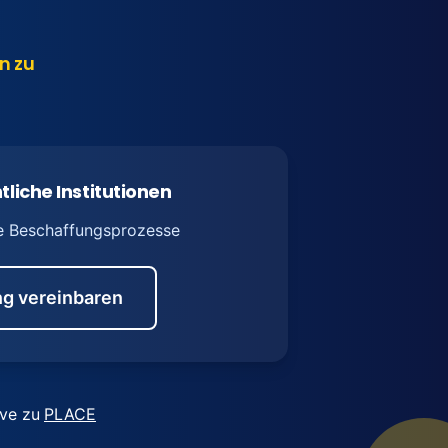
n zu
tliche Institutionen
e Beschaffungsprozesse
g vereinbaren
ive zu
PLACE