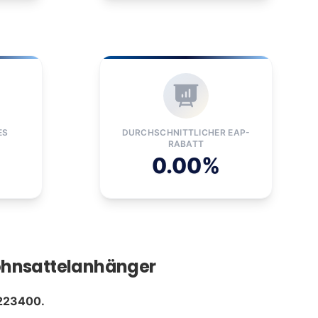
ES
DURCHSCHNITTLICHER EAP-
RABATT
0.00%
ohnsattelanhänger
223400.