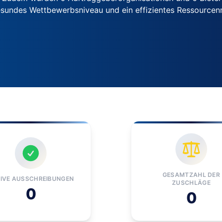
 gesundes Wettbewerbsniveau und ein effizientes Ressour
GESAMTZAHL DER
IVE AUSSCHREIBUNGEN
ZUSCHLÄGE
0
0