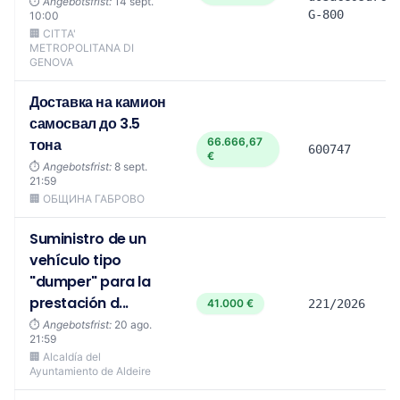
⏱️
Angebotsfrist:
14 sept.
G-800
10:00
🏢 CITTA'
METROPOLITANA DI
GENOVA
Доставка на камион
самосвал до 3.5
тона
66.666,67
600747
€
⏱️
Angebotsfrist:
8 sept.
21:59
🏢 ОБЩИНА ГАБРОВО
Suministro de un
vehículo tipo
"dumper" para la
prestación d...
41.000 €
221/2026
⏱️
Angebotsfrist:
20 ago.
21:59
🏢 Alcaldía del
Ayuntamiento de Aldeire