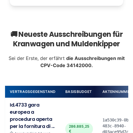
🚚 Neueste Ausschreibungen für
Kranwagen und Muldenkipper
Sei der Erste, der erfährt
die Ausschreibungen mit
CPV-Code 34142000.
VERTRAGSGEGENSTAND
BASISBUDGET
AKTENNUMMER
Id.4733 gara
europea a
procedura aperta
1a530c39-0b0
per la fornitura di ...
483c-8940-
286.885,25
€
d03ace95d7c4