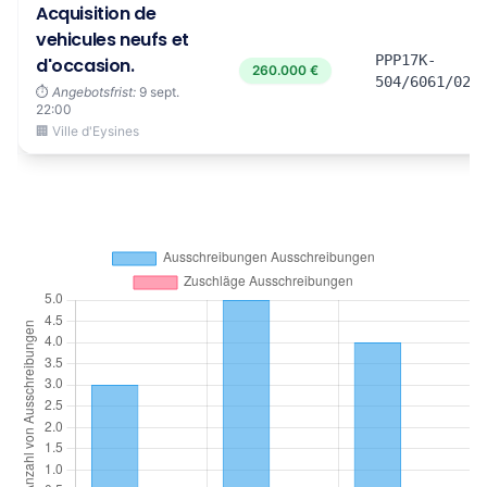
Acquisition de
vehicules neufs et
PPP17K-
d'occasion.
260.000 €
504/6061/026
⏱️
Angebotsfrist:
9 sept.
22:00
🏢 Ville d'Eysines