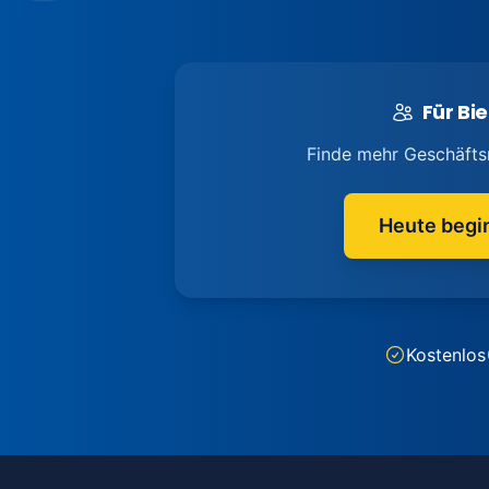
Für Bie
Finde mehr Geschäfts
Heute begi
Kostenlos
Footer