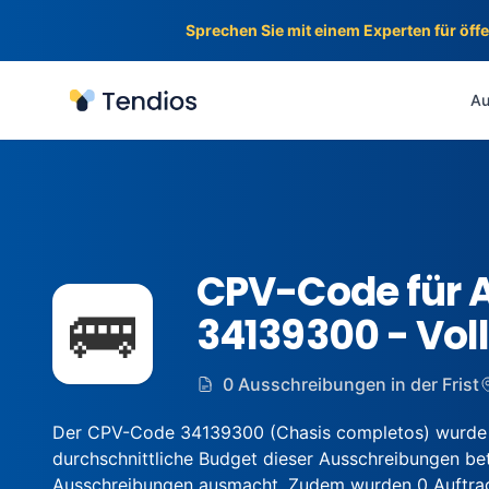
Sprechen Sie mit einem Experten für öff
Tendios
Au
CPV-Code für 
🚌
34139300 - Vol
0 Ausschreibungen in der Frist
Der CPV-Code 34139300 (Chasis completos) wurde i
durchschnittliche Budget dieser Ausschreibungen betr
Ausschreibungen ausmacht. Zudem wurden 0 Auftragge