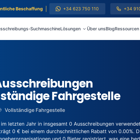
|
entliche Beschaffung
+34 623 750 110
+34 91
sschreibungs-Suchmaschine
Lösungen
Über uns
Blog
Ressourcen
Ausschreibungen
lständige Fahrgestelle
Vollständige Fahrgestelle
m letzten Jahr in insgesamt 0 Ausschreibungen verwende
ägt 0 € bei einem durchschnittlichen Rabatt von 0.00%. Die
berorganisationen und 0 Bieter registriert, was eine bede