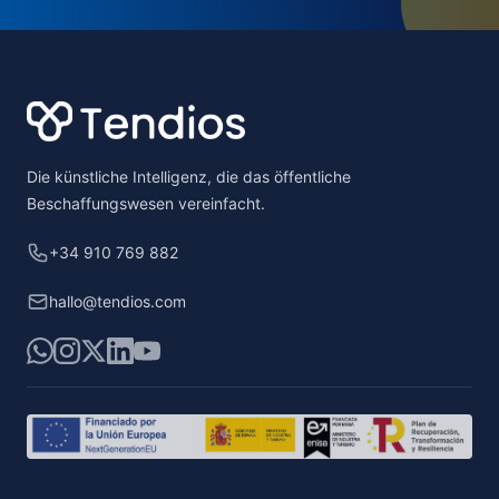
Footer
Die künstliche Intelligenz, die das öffentliche
Beschaffungswesen vereinfacht.
+34 910 769 882
hallo@tendios.com
WhatsApp
Instagram
X
LinkedIn
YouTube