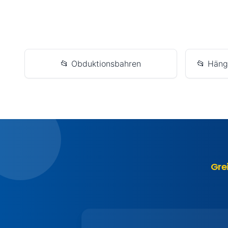
📂 Obduktionsbahren
📂 Häng
Gre