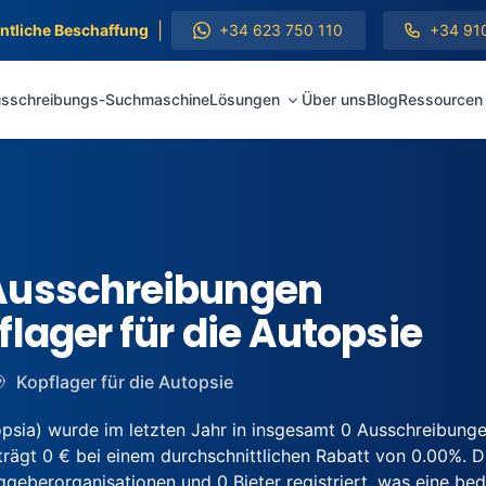
|
entliche Beschaffung
+34 623 750 110
+34 91
sschreibungs-Suchmaschine
Lösungen
Über uns
Blog
Ressourcen
Ausschreibungen
lager für die Autopsie
Kopflager für die Autopsie
ia) wurde im letzten Jahr in insgesamt 0 Ausschreibung
ägt 0 € bei einem durchschnittlichen Rabatt von 0.00%. Die
berorganisationen und 0 Bieter registriert, was eine bede