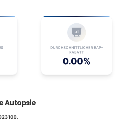
ES
DURCHSCHNITTLICHER EAP-
RABATT
0.00%
ie Autopsie
923100.