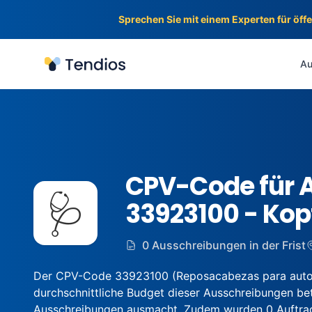
Sprechen Sie mit einem Experten für öff
Tendios
Au
CPV-Code für 
🩺
33923100 - Kopf
0 Ausschreibungen in der Frist
Der CPV-Code 33923100 (Reposacabezas para autops
durchschnittliche Budget dieser Ausschreibungen betr
Ausschreibungen ausmacht. Zudem wurden 0 Auftragge