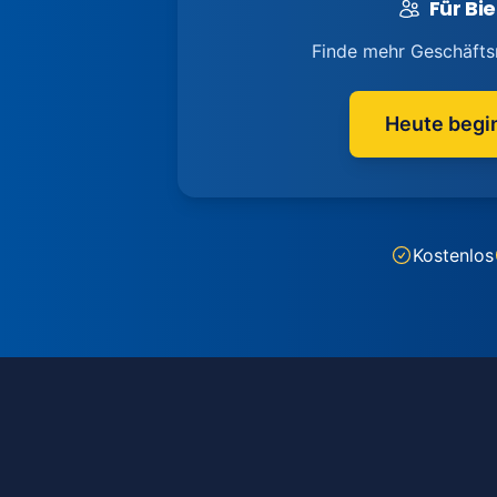
Für Bie
Finde mehr Geschäfts
Heute begi
Kostenlos
Footer