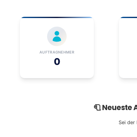
AUFTRAGNEHMER
0
🧻 Neueste
Sei der 