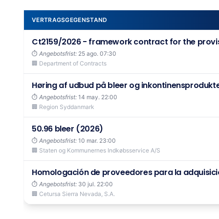
VERTRAGSGEGENSTAND
Ct2159/2026 - framework contract for the provisi
⏱️
Angebotsfrist:
25 ago. 07:30
🏢 Department of Contracts
Høring af udbud på bleer og inkontinensprodukt
⏱️
Angebotsfrist:
14 may. 22:00
🏢 Region Syddanmark
50.96 bleer (2026)
⏱️
Angebotsfrist:
10 mar. 23:00
🏢 Staten og Kommunernes Indkøbsservice A/S
Homologación de proveedores para la adquisición
⏱️
Angebotsfrist:
30 jul. 22:00
🏢 Cetursa Sierra Nevada, S.A.