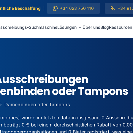
|
entliche Beschaffung
+34 623 750 110
+34 91
sschreibungs-Suchmaschine
Lösungen
Über uns
Blog
Ressourcen
Ausschreibungen
menbinden oder Tampons
Damenbinden oder Tampons
mpones) wurde im letzten Jahr in insgesamt 0 Ausschreib
 beträgt 0 € bei einem durchschnittlichen Rabatt von 0.00%
aggeberorganisationen und 0 Bieter registriert, was eine 