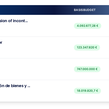
BASISBUDGET
on of incont...
4.092.677,28 €
er
123.347.820 €
747.000.000 €
 de bienes y ...
18.019.820,7 €