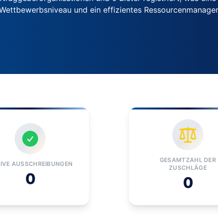
s Wettbewerbsniveau und ein effizientes Ressourcenmanag
GESAMTZAHL DER
IVE AUSSCHREIBUNGEN
ZUSCHLÄGE
0
0