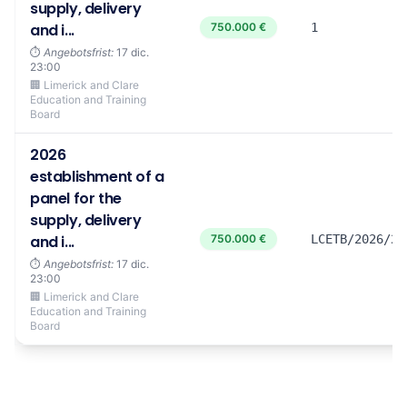
supply, delivery
and i...
750.000 €
1
⏱️
Angebotsfrist:
17 dic.
23:00
🏢 Limerick and Clare
Education and Training
Board
2026
establishment of a
panel for the
supply, delivery
and i...
750.000 €
LCETB/2026/26
⏱️
Angebotsfrist:
17 dic.
23:00
🏢 Limerick and Clare
Education and Training
Board