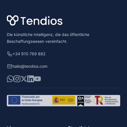
Footer
Die künstliche Intelligenz, die das öffentliche
Beschaffungswesen vereinfacht.
+34 910 769 882
hallo@tendios.com
WhatsApp
Instagram
X
LinkedIn
YouTube