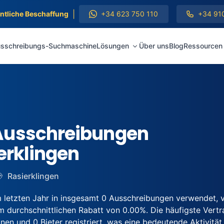
|
entliche Beschaffung
+34 623 750 110
+34 91
sschreibungs-Suchmaschine
Lösungen
Über uns
Blog
Ressourcen
Ausschreibungen
erklingen
Rasierklingen
 letzten Jahr in insgesamt 0 Ausschreibungen verwendet, 
 durchschnittlichen Rabatt von 0.00%. Die häufigste Vertr
 und 0 Bieter registriert, was eine bedeutende Aktivität 