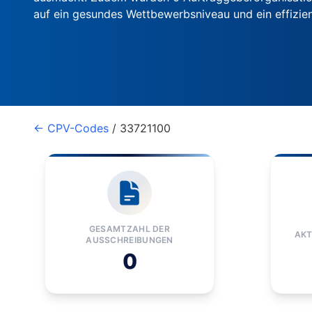
auf ein gesundes Wettbewerbsniveau und ein effiz
← CPV-Codes
/ 33721100
GESAMTZAHL DER
AKT
AUSSCHREIBUNGEN
0