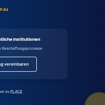
n zu
tliche Institutionen
e Beschaffungsprozesse
g vereinbaren
ive zu
PLACE