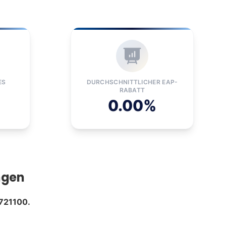
ES
DURCHSCHNITTLICHER EAP-
RABATT
0.00%
ngen
721100.