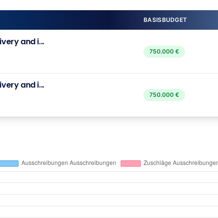
BASISBUDGET
very and i...
750.000 €
very and i...
750.000 €