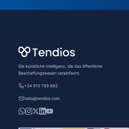
Footer
Die künstliche Intelligenz, die das öffentliche
Beschaffungswesen vereinfacht.
+34 910 769 882
hallo@tendios.com
WhatsApp
Instagram
X
LinkedIn
YouTube