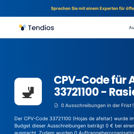
Sprechen Sie mit einem Experten für öff
Tendios
Au
CPV-Code für 
🚽
33721100 - Rasi
0 Ausschreibungen in der Frist
Der CPV-Code 33721100 (Hojas de afeitar) wurde im
Budget dieser Ausschreibungen beträgt 0 € bei einem
ausmacht. Zudem wurden 0 Auftraggeberorganisationen