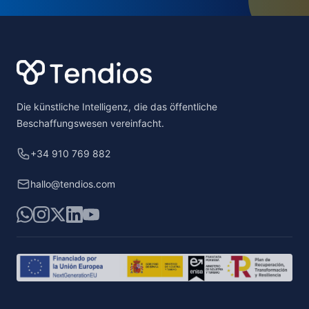
Footer
Die künstliche Intelligenz, die das öffentliche
Beschaffungswesen vereinfacht.
+34 910 769 882
hallo@tendios.com
WhatsApp
Instagram
X
LinkedIn
YouTube