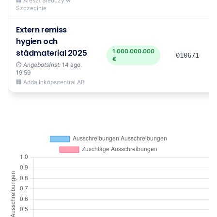
🏢 Areszt Śledczy w
Szczecinie
Extern remiss
hygien och
städmaterial 2025
1.000.000.000
010671
€
⏱️
Angebotsfrist:
14 ago.
19:59
🏢 Adda Inköpscentral AB