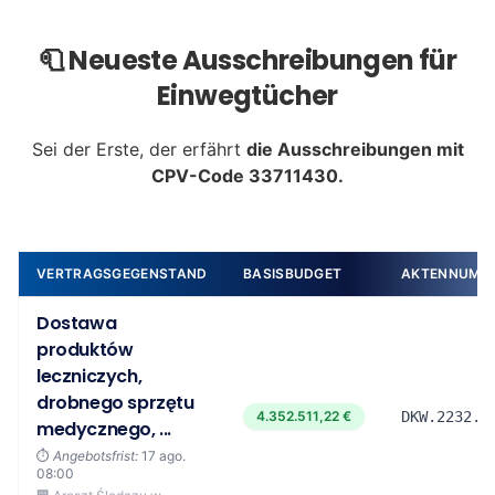
🧻 Neueste Ausschreibungen für
Einwegtücher
Sei der Erste, der erfährt
die Ausschreibungen mit
CPV-Code 33711430.
VERTRAGSGEGENSTAND
BASISBUDGET
AKTENNUMM
Dostawa
produktów
leczniczych,
drobnego sprzętu
4.352.511,22 €
DKW.2232.4
medycznego, ...
⏱️
Angebotsfrist:
17 ago.
08:00