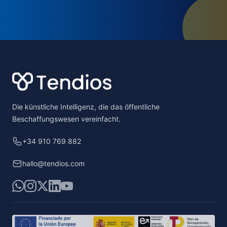
Footer
Die künstliche Intelligenz, die das öffentliche
Beschaffungswesen vereinfacht.
+34 910 769 882
hallo@tendios.com
WhatsApp
Instagram
X
LinkedIn
YouTube