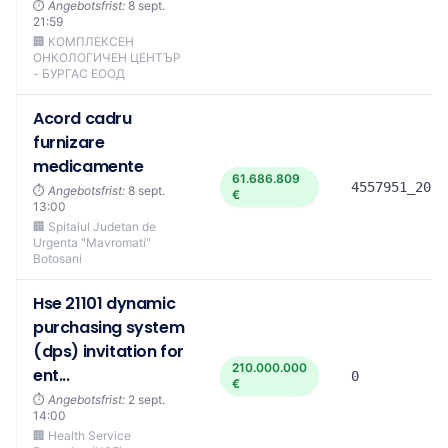
⏱️
Angebotsfrist:
8 sept.
21:59
🏢 КОМПЛЕКСЕН
ОНКОЛОГИЧЕН ЦЕНТЪР
- БУРГАС ЕООД
Acord cadru
furnizare
medicamente
61.686.809
4557951_2026
⏱️
Angebotsfrist:
8 sept.
€
13:00
🏢 Spitalul Judetan de
Urgenta "Mavromati"
Botosani
Hse 21101 dynamic
purchasing system
(dps) invitation for
210.000.000
ent...
0
€
⏱️
Angebotsfrist:
2 sept.
14:00
🏢 Health Service