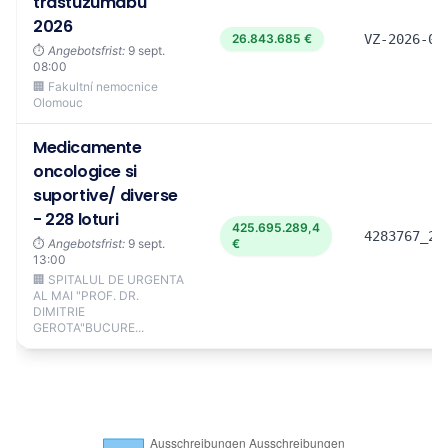
trastuzumabu
2026
26.843.685 €
VZ-2026-00
⏱️
Angebotsfrist:
9 sept.
08:00
🏢 Fakultní nemocnice
Olomouc
Medicamente
oncologice si
suportive/ diverse
- 228 loturi
425.695.289,4
4283767_20
⏱️
Angebotsfrist:
9 sept.
€
13:00
🏢 SPITALUL DE URGENTA
AL MAI "PROF. DR.
DIMITRIE
GEROTA"BUCURE...