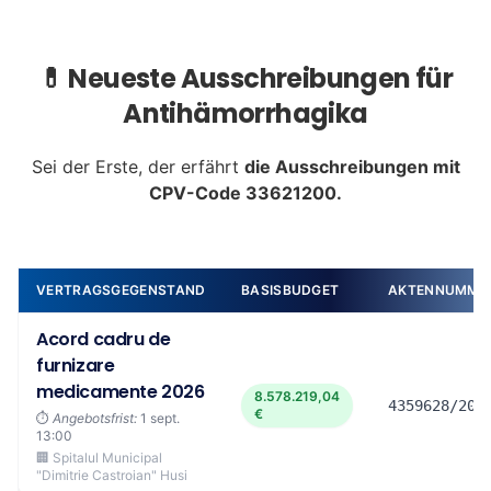
💊 Neueste Ausschreibungen für
Antihämorrhagika
Sei der Erste, der erfährt
die Ausschreibungen mit
CPV-Code 33621200.
VERTRAGSGEGENSTAND
BASISBUDGET
AKTENNUMME
Acord cadru de
furnizare
medicamente 2026
8.578.219,04
4359628/202
€
⏱️
Angebotsfrist:
1 sept.
13:00
🏢 Spitalul Municipal
"Dimitrie Castroian" Husi