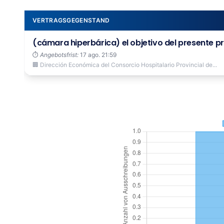
VERTRAGSGEGENSTAND
(cámara hiperbárica) el objetivo del presente pr
⏱️
Angebotsfrist:
17 ago. 21:59
🏢 Dirección Económica del Consorcio Hospitalario Provincial de...