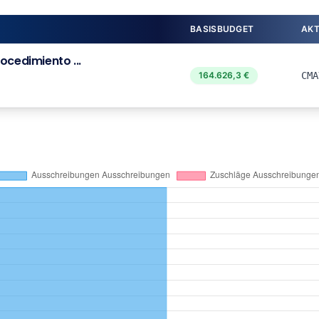
BASISBUDGET
AK
ocedimiento ...
164.626,3 €
CMA