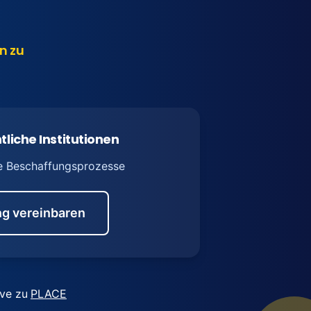
n zu
tliche Institutionen
e Beschaffungsprozesse
g vereinbaren
ive zu
PLACE