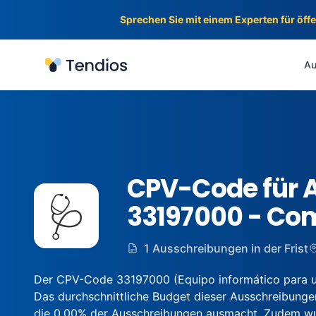
Sprechen Sie mit einem Experten für öff
Tendios
Au
CPV-Code für 
🩺
33197000 - Com
1 Ausschreibungen in der Frist
Der CPV-Code 33197000 (Equipo informático para us
Das durchschnittliche Budget dieser Ausschreibungen
die 0.00% der Ausschreibungen ausmacht. Zudem wurd