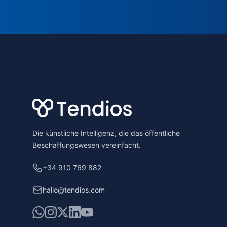
Footer
Die künstliche Intelligenz, die das öffentliche
Beschaffungswesen vereinfacht.
+34 910 769 882
hallo@tendios.com
WhatsApp
Instagram
X
LinkedIn
YouTube