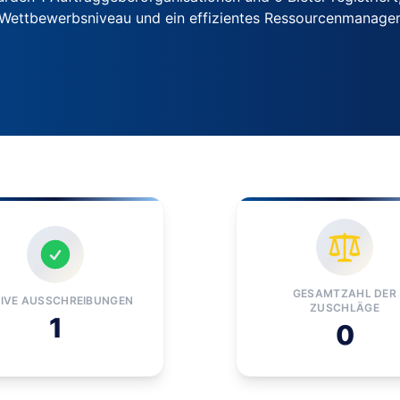
s Wettbewerbsniveau und ein effizientes Ressourcenmanag
GESAMTZAHL DER
IVE AUSSCHREIBUNGEN
ZUSCHLÄGE
1
0