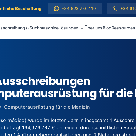
|
entliche Beschaffung
+34 623 750 110
+34 91
sschreibungs-Suchmaschine
Lösungen
Über uns
Blog
Ressourcen
Ausschreibungen
puterausrüstung für die
Computerausrüstung für die Medizin
o médico) wurde im letzten Jahr in insgesamt 1 Ausschr
 beträgt 164,626.297 € bei einem durchschnittlichen Rabatt
en 1 Auftraggeberorganisationen und 0 Bieter registriert,