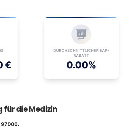
ES
DURCHSCHNITTLICHER EAP-
RABATT
0 €
0.00%
für die Medizin
197000.