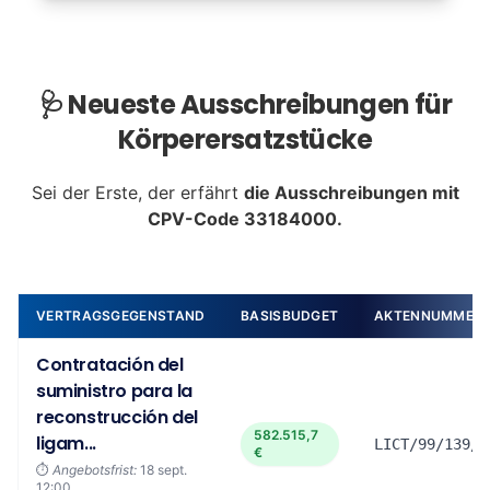
🩺 Neueste Ausschreibungen für
Körperersatzstücke
Sei der Erste, der erfährt
die Ausschreibungen mit
CPV-Code 33184000.
VERTRAGSGEGENSTAND
BASISBUDGET
AKTENNUMMER
Contratación del
suministro para la
reconstrucción del
582.515,7
ligam...
LICT/99/139/2
€
⏱️
Angebotsfrist:
18 sept.
12:00