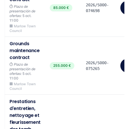
2026/S000-
Ve
⏱️
Plazo de
85.000 €
m
074698
presentación de
ofertas:
5 oct.
11:00
🏢 Marlow Town
Council
Grounds
maintenance
contract
2026/S000-
Ve
⏱️
Plazo de
255.000 €
m
075265
presentación de
ofertas:
5 oct.
11:00
🏢 Marlow Town
Council
Prestations
d'entretien,
nettoyage et
fleurissement