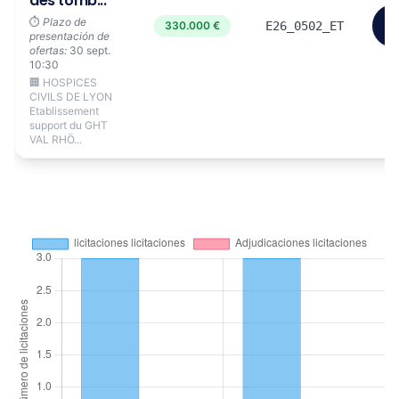
des tomb...
Ve
⏱️
Plazo de
330.000 €
E26_0502_ET
m
presentación de
ofertas:
30 sept.
10:30
🏢 HOSPICES
CIVILS DE LYON
Etablissement
support du GHT
VAL RHÖ...