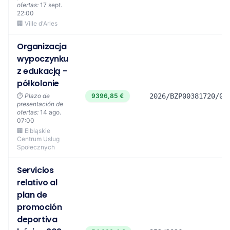
ofertas:
17 sept.
22:00
🏢 Ville d'Arles
Organizacja
wypoczynku
z edukacją -
półkolonie
⏱️
Plazo de
9396,85 €
2026/BZP00381720/01
presentación de
ofertas:
14 ago.
07:00
🏢 Elbląskie
Centrum Usług
Społecznych
Servicios
relativo al
plan de
promoción
deportiva