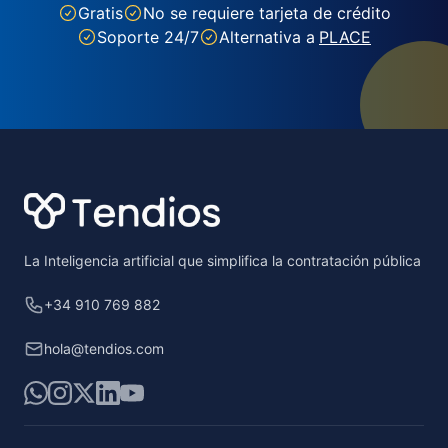
Gratis
No se requiere tarjeta de crédito
Soporte 24/7
Alternativa a
PLACE
Footer
La Inteligencia artificial que simplifica la contratación pública
+34 910 769 882
hola@tendios.com
WhatsApp
Instagram
X
LinkedIn
YouTube