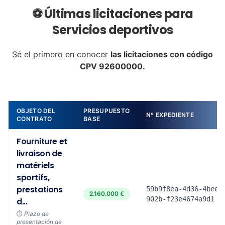
⚽ Últimas licitaciones para
Servicios deportivos
Sé el primero en conocer
las licitaciones con código
CPV 92600000.
OBJETO DEL
PRESUPUESTO
Nº EXPEDIENTE
CONTRATO
BASE
Fourniture et
livraison de
matériels
sportifs,
prestations
59b9f8ea-4d36-4bee-
2.160.000 €
902b-f23e4674a9d1
d...
⏱️
Plazo de
presentación de