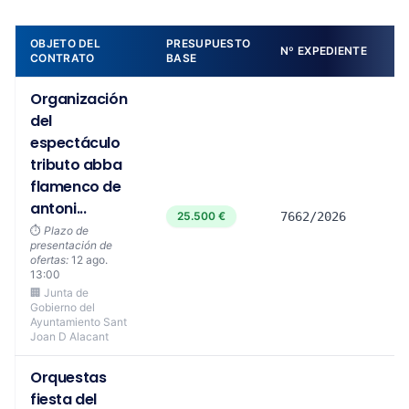
OBJETO DEL
PRESUPUESTO
Nº EXPEDIENTE
CONTRATO
BASE
Organización
del
espectáculo
tributo abba
flamenco de
antoni...
25.500 €
7662/2026
⏱️
Plazo de
presentación de
ofertas:
12 ago.
13:00
🏢 Junta de
Gobierno del
Ayuntamiento Sant
Joan D Alacant
Orquestas
fiesta del