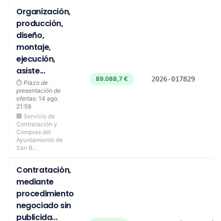
Organización,
producción,
diseño,
montaje,
ejecución,
asiste...
89.088,7 €
2026-017829
⏱️
Plazo de
presentación de
ofertas:
14 ago.
21:59
🏢 Servicio de
Contratación y
Compras del
Ayuntamiento de
San B...
Contratación,
mediante
procedimiento
negociado sin
publicida...