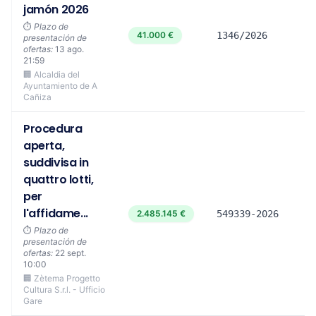
jamón 2026
⏱️
Plazo de
41.000 €
1346/2026
presentación de
ofertas:
13 ago.
21:59
🏢 Alcaldia del
Ayuntamiento de A
Cañiza
Procedura
aperta,
suddivisa in
quattro lotti,
per
l'affidame...
2.485.145 €
549339-2026
⏱️
Plazo de
presentación de
ofertas:
22 sept.
10:00
🏢 Zètema Progetto
Cultura S.r.l. - Ufficio
Gare