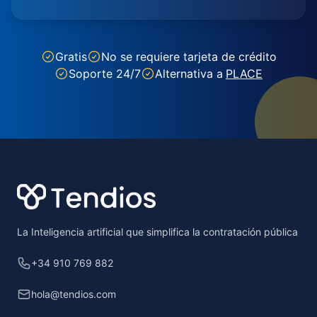
Gratis
No se requiere tarjeta de crédito
Soporte 24/7
Alternativa a
PLACE
Footer
La Inteligencia artificial que simplifica la contratación pública
+34 910 769 882
hola@tendios.com