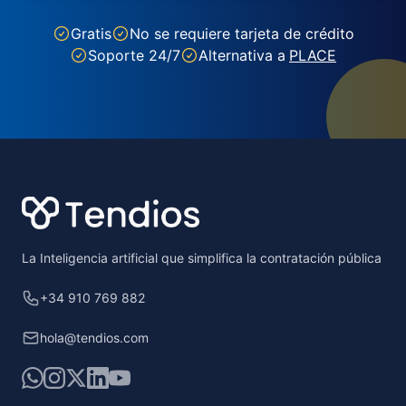
Gratis
No se requiere tarjeta de crédito
Soporte 24/7
Alternativa a
PLACE
Footer
La Inteligencia artificial que simplifica la contratación pública
+34 910 769 882
hola@tendios.com
WhatsApp
Instagram
X
LinkedIn
YouTube