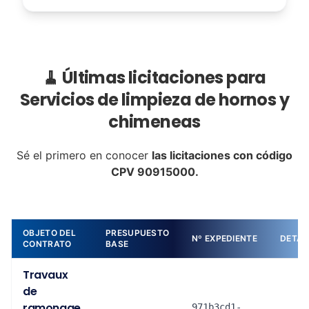
🧹 Últimas licitaciones para
Servicios de limpieza de hornos y
chimeneas
Sé el primero en conocer
las licitaciones con código
CPV 90915000.
OBJETO DEL
PRESUPUESTO
Nº EXPEDIENTE
DETAL
CONTRATO
BASE
Travaux
de
ramonage
971b3cd1-