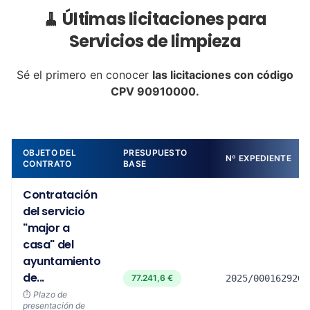
🧹 Últimas licitaciones para
Servicios de limpieza
Sé el primero en conocer
las licitaciones con código
CPV 90910000.
OBJETO DEL
PRESUPUESTO
Nº EXPEDIENTE
CONTRATO
BASE
Contratación
del servicio
"major a
casa" del
ayuntamiento
de...
77.241,6 €
2025/00016292G
⏱️
Plazo de
presentación de