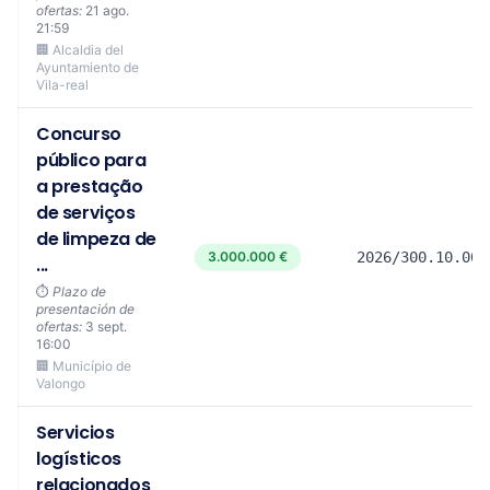
ofertas:
21 ago.
21:59
🏢 Alcaldia del
Ayuntamiento de
Vila-real
Concurso
público para
a prestação
de serviços
de limpeza de
3.000.000 €
2026/300.10.005
...
⏱️
Plazo de
presentación de
ofertas:
3 sept.
16:00
🏢 Município de
Valongo
Servicios
logísticos
relacionados