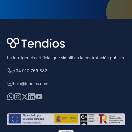
Footer
La Inteligencia artificial que simplifica la contratación pública
+34 910 769 882
hola@tendios.com
WhatsApp
Instagram
X
LinkedIn
YouTube