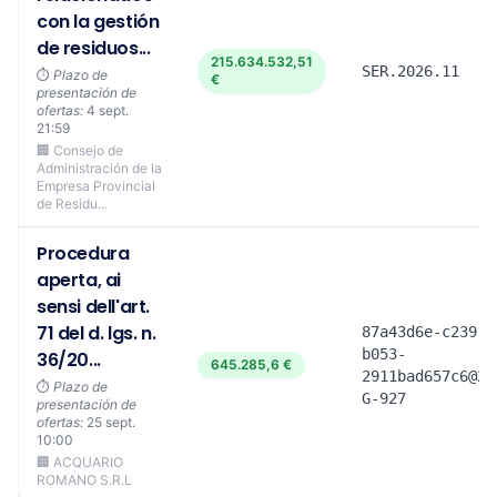
con la gestión
de residuos...
215.634.532,51
SER.2026.11
⏱️
Plazo de
€
presentación de
ofertas:
4 sept.
21:59
🏢 Consejo de
Administración de la
Empresa Provincial
de Residu...
Procedura
aperta, ai
sensi dell'art.
71 del d. lgs. n.
87a43d6e-c239-4
b053-
36/20...
645.285,6 €
2911bad657c6@21
⏱️
Plazo de
G-927
presentación de
ofertas:
25 sept.
10:00
🏢 ACQUARIO
ROMANO S.R.L