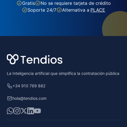
Gratis
No se requiere tarjeta de crédito
Soporte 24/7
Alternativa a
PLACE
Footer
La Inteligencia artificial que simplifica la contratación pública
+34 910 769 882
hola@tendios.com
WhatsApp
Instagram
X
LinkedIn
YouTube