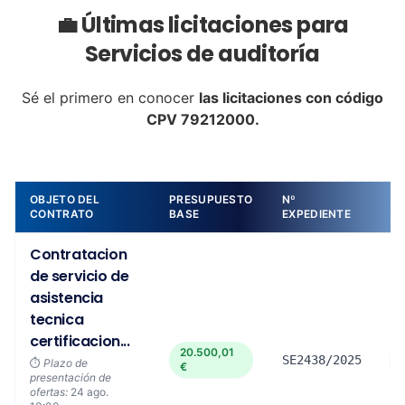
💼 Últimas licitaciones para
Servicios de auditoría
Sé el primero en conocer
las licitaciones con código
CPV 79212000.
OBJETO DEL
PRESUPUESTO
Nº
DE
CONTRATO
BASE
EXPEDIENTE
Contratacion
de servicio de
asistencia
tecnica
certificacion...
20.500,01
SE2438/2025
⏱️
Plazo de
€
presentación de
ofertas:
24 ago.