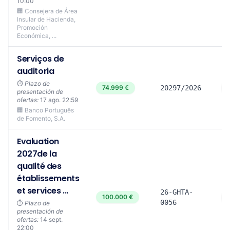
10:00
🏢 Consejera de Área
Insular de Hacienda,
Promoción
Económica, ...
Serviços de
auditoria
⏱️
Plazo de
74.999 €
20297/2026
presentación de
ofertas:
17 ago. 22:59
🏢 Banco Português
de Fomento, S.A.
Evaluation
2027de la
qualité des
établissements
et services ...
26-GHTA-
100.000 €
0056
⏱️
Plazo de
presentación de
ofertas:
14 sept.
22:00