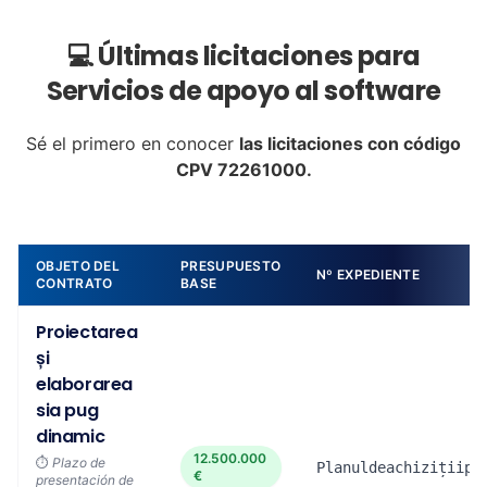
💻 Últimas licitaciones para
Servicios de apoyo al software
Sé el primero en conocer
las licitaciones con código
CPV 72261000.
OBJETO DEL
PRESUPUESTO
Nº EXPEDIENTE
CONTRATO
BASE
Proiectarea
și
elaborarea
sia pug
dinamic
12.500.000
⏱️
Plazo de
Planuldeachizițiipu
€
presentación de