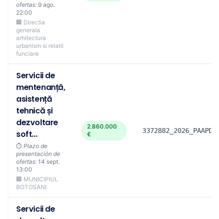
ofertas:
9 ago.
22:00
🏢 Directia
generala
arhitectura
urbanism si relatii
funciare
Servicii de
mentenanță,
asistență
tehnică și
dezvoltare
2.860.000
3372882_2026_PAAPD1
soft...
€
⏱️
Plazo de
presentación de
ofertas:
14 sept.
13:00
🏢 MUNICIPIUL
BOTOSANI
Servicii de