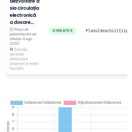
dezvoltare a
sia circulația
electronică
a dosare...
⏱️
Plazo de
4.166.670 €
Planuldeachizițiipu
presentación de
ofertas:
9 ago.
22:00
🏢 Directia
generala
arhitectura
urbanism si relatii
funciare