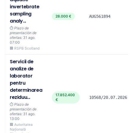
invertebrate
sampling
28.000 €
AUG561894
analy...
⏱️
Plazo de
presentación de
ofertas:
31 ago.
07:00
🏢 RSPB Scotland
Servicii de
analize de
laborator
pentru
determinarea
17.852.400
reziduu...
10568/20.07.2026
€
⏱️
Plazo de
presentación de
ofertas:
31 ago.
13:00
🏢 Autoritatea
Națională