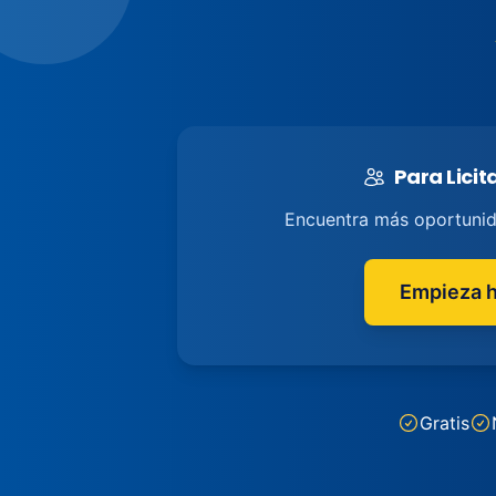
Para Lici
Encuentra más oportuni
Empieza 
Gratis