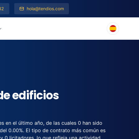
82
hola@tendios.com
de edificios
es en el último año, de las cuales 0 han sido
 del 0.00%. El tipo de contrato más común es
 0 licitadores, lo que refleja una actividad