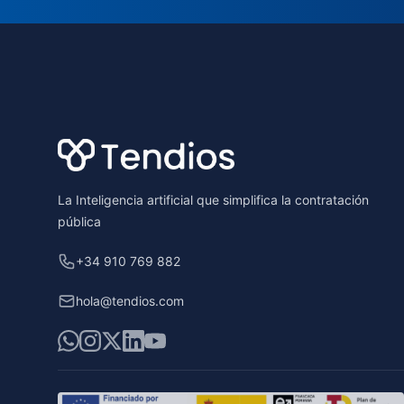
Footer
La Inteligencia artificial que simplifica la contratación
pública
+34 910 769 882
hola@tendios.com
WhatsApp
Instagram
X
LinkedIn
YouTube