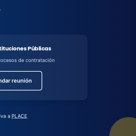
o
tituciones Públicas
rocesos de contratación
dar reunión
iva a
PLACE