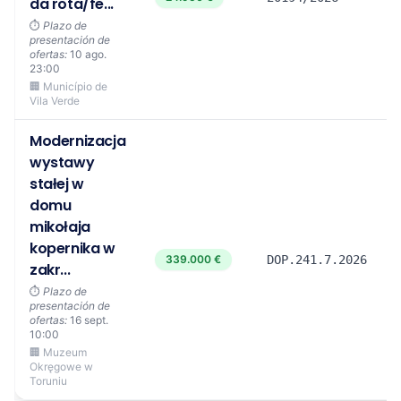
da rota/fe...
⏱️
Plazo de
presentación de
ofertas:
10 ago.
23:00
🏢 Município de
Vila Verde
Modernizacja
wystawy
stałej w
domu
mikołaja
kopernika w
339.000 €
DOP.241.7.2026
zakr...
⏱️
Plazo de
presentación de
ofertas:
16 sept.
10:00
🏢 Muzeum
Okręgowe w
Toruniu