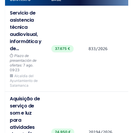
Servicio de
asistencia
técnica
audiovisual,
informática y
de...
37.675 €
833/2026
⏱️
Plazo de
presentación de
ofertas:
7 ago.
09:23
🏢 Alcaldía del
Ayuntamiento de
Salamanca
Aquisição de
serviço de
som e luz
para
atividades
24.950 €
20194/2026