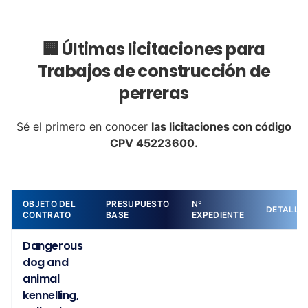
🏢 Últimas licitaciones para
Trabajos de construcción de
perreras
Sé el primero en conocer
las licitaciones con código
CPV 45223600.
OBJETO DEL
PRESUPUESTO
Nº
DETALLE
CONTRATO
BASE
EXPEDIENTE
Dangerous
dog and
animal
kennelling,