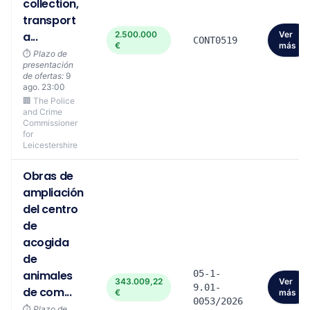
collection,
transport
a...
2.500.000
Ver
CONT0519
€
más
⏱️
Plazo de
presentación
de ofertas:
9
ago. 23:00
🏢 The Police
and Crime
Commissioner
for
Leicestershire
Obras de
ampliación
del centro
de
acogida
de
animales
05-1-
343.009,22
Ver
9.01-
de com...
€
más
0053/2026
⏱️
Plazo de