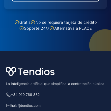
Gratis
No se requiere tarjeta de crédito
Soporte 24/7
Alternativa a
PLACE
Footer
La Inteligencia artificial que simplifica la contratación pública
+34 910 769 882
hola@tendios.com