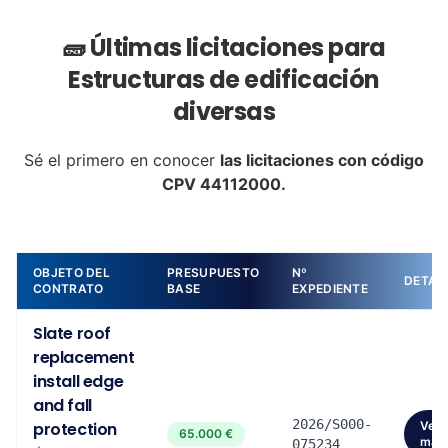
🧱 Últimas licitaciones para
Estructuras de edificación
diversas
Sé el primero en conocer
las licitaciones con código
CPV 44112000.
OBJETO DEL
PRESUPUESTO
Nº
DETAL
CONTRATO
BASE
EXPEDIENTE
Slate roof
replacement
install edge
and fall
2026/S000-
protection
Ver
65.000 €
más
075234