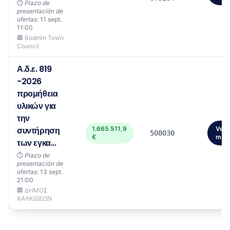
⏱️
Plazo de
presentación de
ofertas:
11 sept.
11:00
🏢 Bodmin Town
Council
Α.δ.ε. 819
-2026
προμήθεια
υλικών για
την
συντήρηση
1.665.511,9
Ver
508030
€
más
των εγκα...
⏱️
Plazo de
presentación de
ofertas:
13 sept.
21:00
🏢 ΔΗΜΟΣ
ΧΑΛΚΙΔΕΩΝ