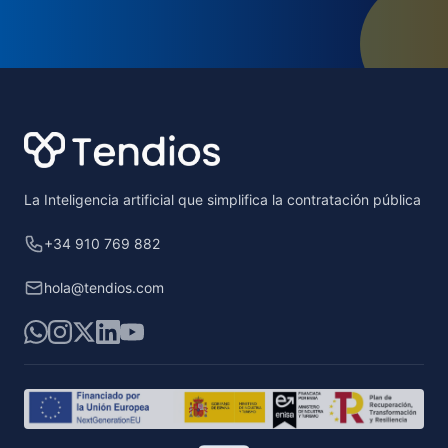
Footer
La Inteligencia artificial que simplifica la contratación pública
+34 910 769 882
hola@tendios.com
WhatsApp
Instagram
X
LinkedIn
YouTube