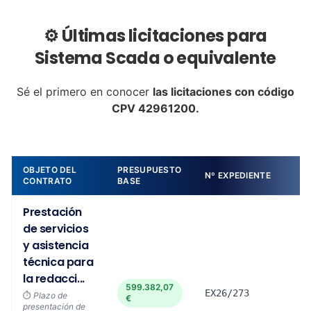
⚙️ Últimas licitaciones para
Sistema Scada o equivalente
Sé el primero en conocer
las licitaciones con código
CPV 42961200.
OBJETO DEL
PRESUPUESTO
Nº EXPEDIENTE
CONTRATO
BASE
Prestación
de servicios
y asistencia
técnica para
la redacci...
599.382,07
EX26/273
⏱️
Plazo de
€
presentación de