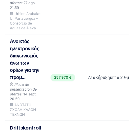
ofertas:
27 ago.
21:59
🏢 Urbide Arabako
Ur Partzuergoa –
Consorcio de
Aguas de Álava
Ανοικτός
ηλεκτρονικός
διαγωνισμός
άνω των
ορίων για την
προμ...
257.970 €
Διακήρυξηυπ'αριθμ.0
⏱️
Plazo de
presentación de
ofertas:
14 sept.
20:59
🏢 ΑΝΩΤΑΤΗ
ΣΧΟΛΗ ΚΑΛΩΝ
ΤΕΧΝΩΝ
Driftskontroll