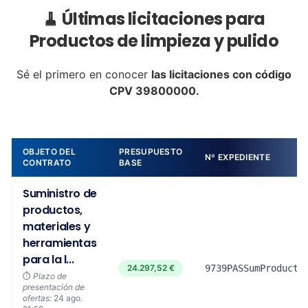
🧹 Últimas licitaciones para
Productos de limpieza y pulido
Sé el primero en conocer
las licitaciones con código
CPV 39800000.
OBJETO DEL
PRESUPUESTO
Nº EXPEDIENTE
CONTRATO
BASE
Suministro de
productos,
materiales y
herramientas
para la l...
24.297,52 €
9739PASSumProducto
⏱️
Plazo de
presentación de
ofertas:
24 ago.