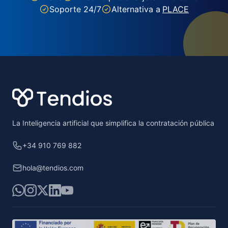
Soporte 24/7
Alternativa a
PLACE
Footer
La Inteligencia artificial que simplifica la contratación pública
+34 910 769 882
hola@tendios.com
WhatsApp
Instagram
X
LinkedIn
YouTube