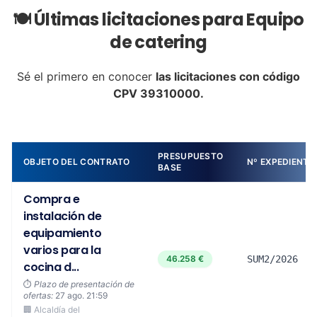
🍽️ Últimas licitaciones para Equipo
de catering
Sé el primero en conocer
las licitaciones con código
CPV 39310000.
PRESUPUESTO
OBJETO DEL CONTRATO
Nº EXPEDIENTE
BASE
Compra e
instalación de
equipamiento
varios para la
46.258 €
SUM2/2026
cocina d...
⏱️
Plazo de presentación de
ofertas:
27 ago. 21:59
🏢 Alcaldía del