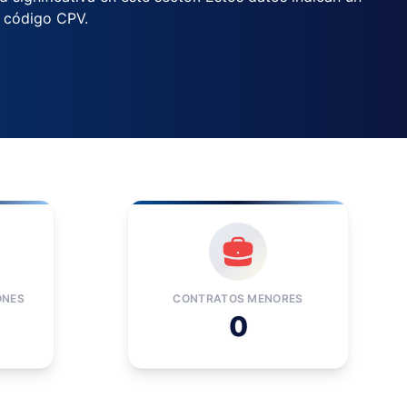
e código CPV.
ONES
CONTRATOS MENORES
0