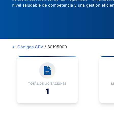
nivel saludable de competencia y una gestión eficien
← Códigos CPV
/ 30195000
TOTAL DE LICITACIONES
L
1