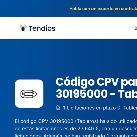
Habla con un experto en contrat
Tendios
B
Código CPV par
✏️
30195000 - Tab
1 Licitaciones en plazo
Table
El código CPV 30195000 (Tableros) ha sido utilizado 
de estas licitaciones es de 23,640 €, con un descue
licitaciones. Además, se han registrado 1 organizacio