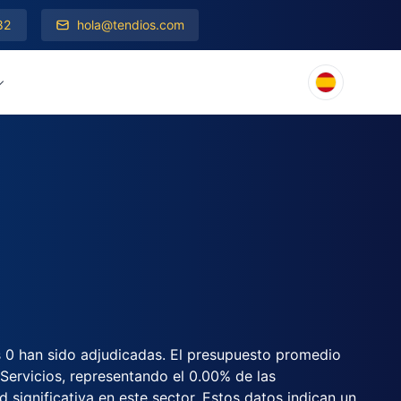
82
hola@tendios.com
es 0 han sido adjudicadas. El presupuesto promedio
Servicios, representando el 0.00% de las
d significativa en este sector. Estos datos indican un