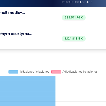
PRESUPUESTO BASE
multimedia-...
539.511,76 €
ełnym asortyme...
1.124.813,5 €