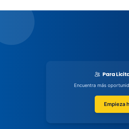
Para Lici
Encuentra más oportuni
Empieza 