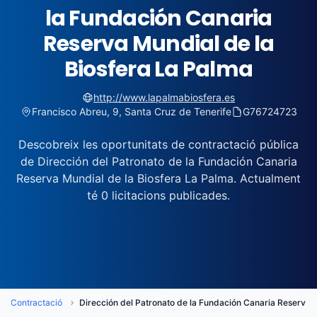
la Fundación Canaria
Reserva Mundial de la
Biosfera La Palma
http://www.lapalmabiosfera.es
Francisco Abreu, 9, Santa Cruz de Tenerife
G76724723
Descobreix les oportunitats de contractació pública
de Dirección del Patronato de la Fundación Canaria
Reserva Mundial de la Biosfera La Palma. Actualment
té 0 licitacions publicades.
de Contractació
Dirección del Patronato de la Fundación Canaria Reserva 