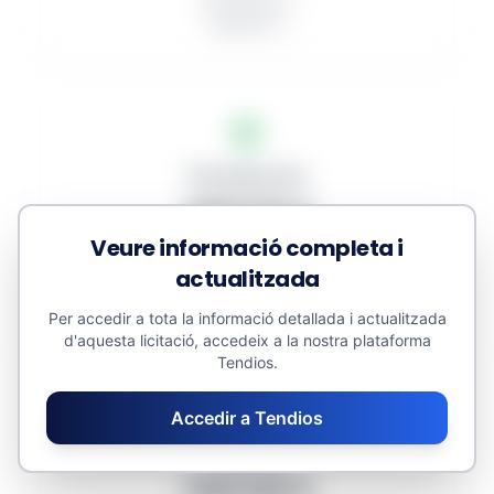
En procés: 2
Deserts: 0
Pressupostos
408.116 €
Veure informació completa i
Adjudicat: 0 €
actualitzada
Contractes menors: 0 €
Valor estimat: 483.860 €
Per accedir a tota la informació detallada i actualitzada
d'aquesta licitació, accedeix a la nostra plataforma
Tendios.
Accedir a Tendios
Mitjanes
136.039 €