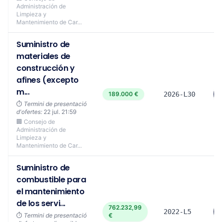
Administración de
Limpieza y
Mantenimiento de Car...
Suministro de
materiales de
construcción y
afines (excepto
m...
189.000 €
2026-L30
⏱️
Termini de presentació
d'ofertes:
22 jul. 21:59
🏢 Consejo de
Administración de
Limpieza y
Mantenimiento de Car...
Suministro de
combustible para
el mantenimiento
de los servi...
762.232,99
2022-L5
⏱️
Termini de presentació
€