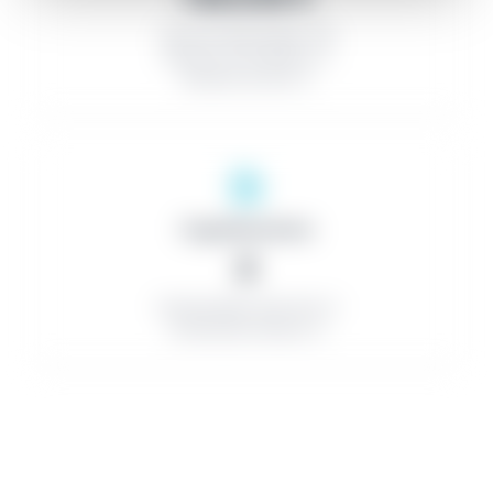
Taxa de descompte: 0%
Nombre de licitadors: 0
Nombre de lots: 0
Organitzacions
0
Contractistes amb èxit: 0
Contractes menors: 0