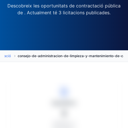
Descobreix les oportunitats de contractació pública
de . Actualment té 3 licitacions publicades.
actació
consejo-de-administracion-de-limpieza-y-mantenimiento-de-c
Expedients
3
Publicats: 3