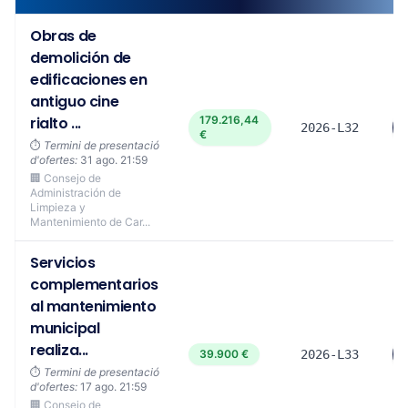
Obras de
demolición de
edificaciones en
antiguo cine
rialto ...
179.216,44
2026-L32
€
⏱️
Termini de presentació
d'ofertes:
31 ago. 21:59
🏢 Consejo de
Administración de
Limpieza y
Mantenimiento de Car...
Servicios
complementarios
al mantenimiento
municipal
realiza...
39.900 €
2026-L33
⏱️
Termini de presentació
d'ofertes:
17 ago. 21:59
🏢 Consejo de