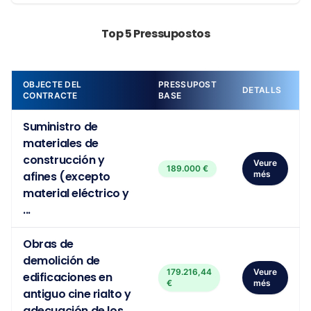
Top 5 Pressupostos
OBJECTE DEL
PRESSUPOST
DETALLS
CONTRACTE
BASE
Suministro de
materiales de
construcción y
Veure
189.000 €
afines (excepto
més
material eléctrico y
...
Obras de
demolición de
179.216,44
Veure
edificaciones en
€
més
antiguo cine rialto y
adecuación de los ...