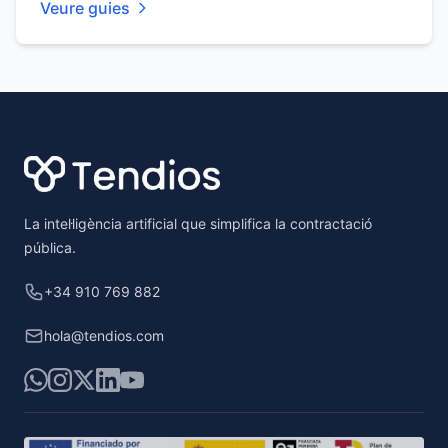
Veure guies
Footer
La intel·ligència artificial que simplifica la contractació
pública.
+34 910 769 882
hola@tendios.com
WhatsApp
Instagram
X
LinkedIn
YouTube